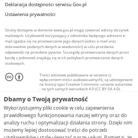
Deklaracja dostępności serwisu Gov.pl
Ustawienia prywatności
Strony dostępne w domenie www.gov.pl mogą zawierać adresy skrzynek
mailowych. Użytkownik korzystający z odnośnika będącego adresem e-
mail zgadza się na przetwarzanie jego danych (adres e-mail oraz
dobrowolnie podanych danych w wiadomości) w celu przesłania
odpowiedzi na przesłane pytania. Szczegóły przetwarzania danych przez
każdą z jednostek znajdują się w ich politykach przetwarzania danych
osobowych.
Treści tekstowe publikowane w serwisie (z
wyłączeniem treści audiowizualnych), są udostępniane
na licencji typu Creative Commons: uznanie autorstwa
- na tych samych warunkach 4.0 (CC BY-SA 4.0).
Materiały audiowizualne, w tym zdjęcia, materiały
Dbamy o Twoją prywatność
audio i wideo, są udostępniane na licencji typu
Creative Commons: uznanie autorstwa użycie
Wykorzystujemy pliki cookie w celu zapewnienia
niekomercyjne - bez utworów zależnych 4.0 (CC BY-
NC-ND 4.0), o ile nie jest to stwierdzone inaczej.
prawidłowego funkcjonowania naszej witryny oraz do
analizy ruchu i optymalizacji działania strony. Dzięki nim
możemy lepiej dostosować treści do potrzeb
użytkowników i stale ulepszać nasze usługi. Pamiętaj, że