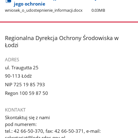
jego ochronie
wniosek​_o​_udostepnienie​_informacji.docx
0.03MB
stopka
Regionalna Dyrekcja Ochrony Środowiska w
Łodzi
ADRES
ul. Traugutta 25
90-113 Łódź
NIP 725 19 85 793
Regon 100 59 87 50
KONTAKT
Skontaktuj się z nami
pod numerem:
tel.: 42 66-50-370, fax: 42 66-50-371, e-mail:
sekretariat@lodz.rdos.gov.pl