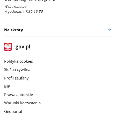
W dni robocze
w godzinach: 7:30-15:30
Na skróty
stopka
Strona
gov.pl
gov.pl
główna
gov.pl
Polityka cookies
Służba cywilna
Profil zaufany
BIP
Prawa autorskie
Warunki korzystania
Geoportal