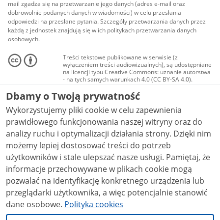
mail zgadza się na przetwarzanie jego danych (adres e-mail oraz
dobrowolnie podanych danych w wiadomości) w celu przesłania
odpowiedzi na przesłane pytania. Szczegóły przetwarzania danych przez
każdą z jednostek znajdują się w ich politykach przetwarzania danych
osobowych.
Treści tekstowe publikowane w serwisie (z
wyłączeniem treści audiowizualnych), są udostępniane
na licencji typu Creative Commons: uznanie autorstwa
- na tych samych warunkach 4.0 (CC BY-SA 4.0).
Materiały audiowizualne, w tym zdjęcia, materiały
Dbamy o Twoją prywatność
audio i wideo, są udostępniane na licencji typu
Creative Commons: uznanie autorstwa użycie
Wykorzystujemy pliki cookie w celu zapewnienia
niekomercyjne - bez utworów zależnych 4.0 (CC BY-
NC-ND 4.0), o ile nie jest to stwierdzone inaczej.
prawidłowego funkcjonowania naszej witryny oraz do
analizy ruchu i optymalizacji działania strony. Dzięki nim
możemy lepiej dostosować treści do potrzeb
użytkowników i stale ulepszać nasze usługi. Pamiętaj, że
informacje przechowywane w plikach cookie mogą
pozwalać na identyfikację konkretnego urządzenia lub
przeglądarki użytkownika, a więc potencjalnie stanowić
dane osobowe.
Polityka cookies