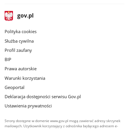
stopka
Strona
gov.pl
gov.pl
główna
gov.pl
Polityka cookies
Służba cywilna
Profil zaufany
BIP
Prawa autorskie
Warunki korzystania
Geoportal
Deklaracja dostępności serwisu Gov.pl
Ustawienia prywatności
Strony dostępne w domenie www.gov.pl mogą zawierać adresy skrzynek
mailowych. Użytkownik korzystający z odnośnika będącego adresem e-