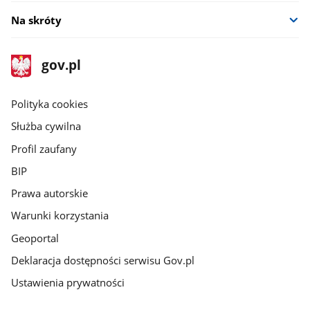
Na skróty
stopka
Strona
gov.pl
gov.pl
główna
gov.pl
Polityka cookies
Służba cywilna
Profil zaufany
BIP
Prawa autorskie
Warunki korzystania
Geoportal
Deklaracja dostępności serwisu Gov.pl
Ustawienia prywatności