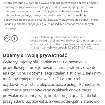
Strony dostępne w domenie www.gov.pl mogą zawierać adresy skrzynek
mailowych. Użytkownik korzystający z odnośnika będącego adresem e-
mail zgadza się na przetwarzanie jego danych (adres e-mail oraz
dobrowolnie podanych danych w wiadomości) w celu przesłania
odpowiedzi na przesłane pytania. Szczegóły przetwarzania danych przez
każdą z jednostek znajdują się w ich politykach przetwarzania danych
osobowych.
Treści tekstowe publikowane w serwisie (z
wyłączeniem treści audiowizualnych), są udostępniane
na licencji typu Creative Commons: uznanie autorstwa
- na tych samych warunkach 4.0 (CC BY-SA 4.0).
Materiały audiowizualne, w tym zdjęcia, materiały
Dbamy o Twoją prywatność
audio i wideo, są udostępniane na licencji typu
Creative Commons: uznanie autorstwa użycie
Wykorzystujemy pliki cookie w celu zapewnienia
niekomercyjne - bez utworów zależnych 4.0 (CC BY-
NC-ND 4.0), o ile nie jest to stwierdzone inaczej.
prawidłowego funkcjonowania naszej witryny oraz do
analizy ruchu i optymalizacji działania strony. Dzięki nim
możemy lepiej dostosować treści do potrzeb
użytkowników i stale ulepszać nasze usługi. Pamiętaj, że
informacje przechowywane w plikach cookie mogą
pozwalać na identyfikację konkretnego urządzenia lub
przeglądarki użytkownika, a więc potencjalnie stanowić