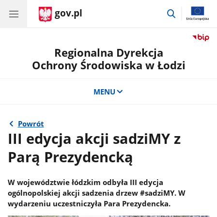
gov.pl
przejdź
do
wyszukiwar
Regionalna Dyrekcja
Ochrony Środowiska w Łodzi
MENU
Powrót
III edycja akcji sadziMY z
Parą Prezydencką
W województwie łódzkim odbyła III edycja
ogólnopolskiej akcji sadzenia drzew #sadziMY. W
wydarzeniu uczestniczyła Para Prezydencka.