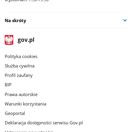
Na skróty
stopka
Strona
gov.pl
gov.pl
główna
gov.pl
Polityka cookies
Służba cywilna
Profil zaufany
BIP
Prawa autorskie
Warunki korzystania
Geoportal
Deklaracja dostępności serwisu Gov.pl