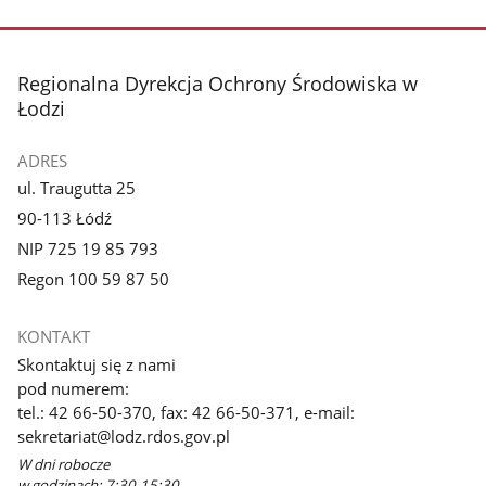
stopka
Regionalna Dyrekcja Ochrony Środowiska w
Łodzi
ADRES
ul. Traugutta 25
90-113 Łódź
NIP 725 19 85 793
Regon 100 59 87 50
KONTAKT
Skontaktuj się z nami
pod numerem:
tel.: 42 66-50-370, fax: 42 66-50-371, e-mail:
sekretariat@lodz.rdos.gov.pl
W dni robocze
w godzinach: 7:30-15:30