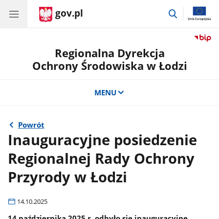
gov.pl
przejdź
do
wyszukiwar
Regionalna Dyrekcja
Ochrony Środowiska w Łodzi
MENU
Powrót
Inauguracyjne posiedzenie
Regionalnej Rady Ochrony
Przyrody w Łodzi
14.10.2025
14 października 2025 r. odbyło się inauguracyjne