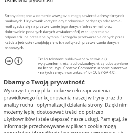
Ustawienia prywatności
Strony dostępne w domenie www.gov.pl mogą zawierać adresy skrzynek
mailowych. Użytkownik korzystający z odnośnika będącego adresem e-
mail zgadza się na przetwarzanie jego danych (adres e-mail oraz
dobrowolnie podanych danych w wiadomości) w celu przesłania
odpowiedzi na przesłane pytania. Szczegóły przetwarzania danych przez
każdą z jednostek znajdują się w ich politykach przetwarzania danych
osobowych.
Treści tekstowe publikowane w serwisie (z
wyłączeniem treści audiowizualnych), są udostępniane
na licencji typu Creative Commons: uznanie autorstwa
- na tych samych warunkach 4.0 (CC BY-SA 4.0).
Materiały audiowizualne, w tym zdjęcia, materiały
Dbamy o Twoją prywatność
audio i wideo, są udostępniane na licencji typu
Creative Commons: uznanie autorstwa użycie
Wykorzystujemy pliki cookie w celu zapewnienia
niekomercyjne - bez utworów zależnych 4.0 (CC BY-
NC-ND 4.0), o ile nie jest to stwierdzone inaczej.
prawidłowego funkcjonowania naszej witryny oraz do
analizy ruchu i optymalizacji działania strony. Dzięki nim
możemy lepiej dostosować treści do potrzeb
użytkowników i stale ulepszać nasze usługi. Pamiętaj, że
informacje przechowywane w plikach cookie mogą