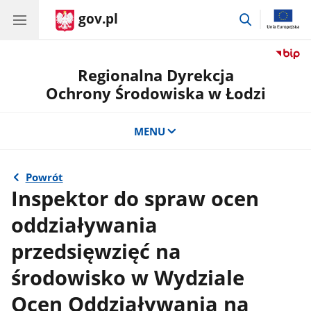
gov.pl
przejdź
do
wyszukiwar
Regionalna Dyrekcja
Ochrony Środowiska w Łodzi
MENU
Powrót
Inspektor do spraw ocen
oddziaływania
przedsięwzięć na
środowisko w Wydziale
Ocen Oddziaływania na