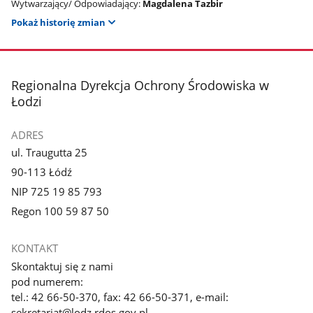
Wytwarzający/ Odpowiadający:
Magdalena Tazbir
Pokaż historię zmian
stopka
Regionalna Dyrekcja Ochrony Środowiska w
Łodzi
ADRES
ul. Traugutta 25
90-113 Łódź
NIP 725 19 85 793
Regon 100 59 87 50
KONTAKT
Skontaktuj się z nami
pod numerem:
tel.: 42 66-50-370, fax: 42 66-50-371, e-mail:
sekretariat@lodz.rdos.gov.pl