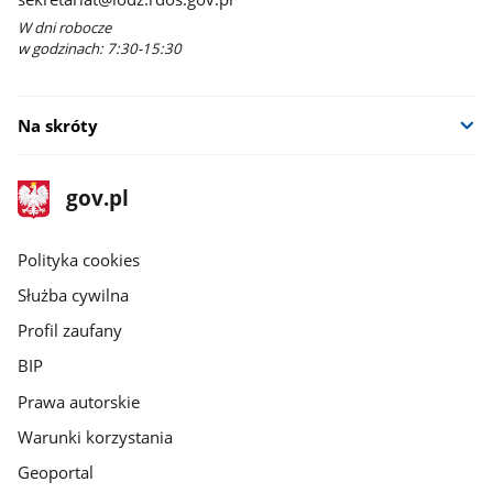
W dni robocze
w godzinach: 7:30-15:30
Na skróty
stopka
Strona
gov.pl
gov.pl
główna
gov.pl
Polityka cookies
Służba cywilna
Profil zaufany
BIP
Prawa autorskie
Warunki korzystania
Geoportal