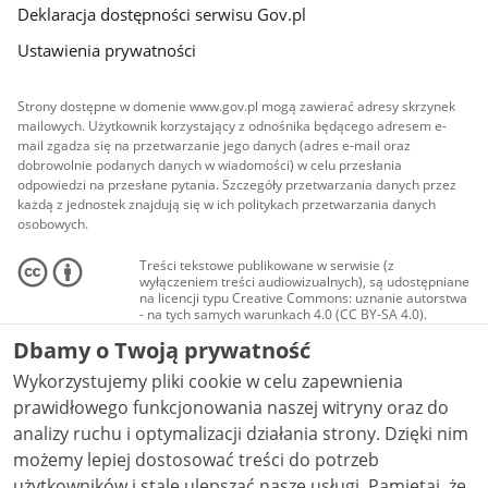
Deklaracja dostępności serwisu Gov.pl
Ustawienia prywatności
Strony dostępne w domenie www.gov.pl mogą zawierać adresy skrzynek
mailowych. Użytkownik korzystający z odnośnika będącego adresem e-
mail zgadza się na przetwarzanie jego danych (adres e-mail oraz
dobrowolnie podanych danych w wiadomości) w celu przesłania
odpowiedzi na przesłane pytania. Szczegóły przetwarzania danych przez
każdą z jednostek znajdują się w ich politykach przetwarzania danych
osobowych.
Treści tekstowe publikowane w serwisie (z
wyłączeniem treści audiowizualnych), są udostępniane
na licencji typu Creative Commons: uznanie autorstwa
- na tych samych warunkach 4.0 (CC BY-SA 4.0).
Materiały audiowizualne, w tym zdjęcia, materiały
Dbamy o Twoją prywatność
audio i wideo, są udostępniane na licencji typu
Creative Commons: uznanie autorstwa użycie
Wykorzystujemy pliki cookie w celu zapewnienia
niekomercyjne - bez utworów zależnych 4.0 (CC BY-
NC-ND 4.0), o ile nie jest to stwierdzone inaczej.
prawidłowego funkcjonowania naszej witryny oraz do
analizy ruchu i optymalizacji działania strony. Dzięki nim
możemy lepiej dostosować treści do potrzeb
użytkowników i stale ulepszać nasze usługi. Pamiętaj, że