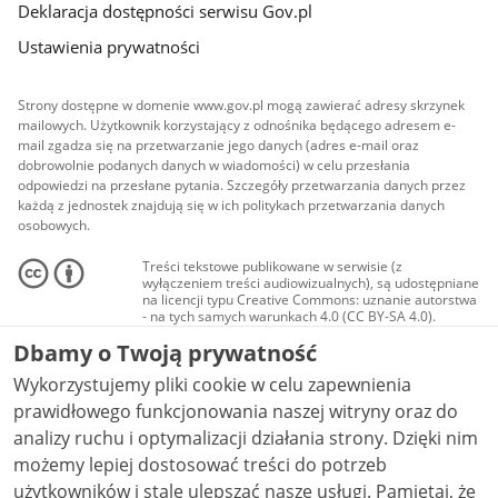
Deklaracja dostępności serwisu Gov.pl
Ustawienia prywatności
Strony dostępne w domenie www.gov.pl mogą zawierać adresy skrzynek
mailowych. Użytkownik korzystający z odnośnika będącego adresem e-
mail zgadza się na przetwarzanie jego danych (adres e-mail oraz
dobrowolnie podanych danych w wiadomości) w celu przesłania
odpowiedzi na przesłane pytania. Szczegóły przetwarzania danych przez
każdą z jednostek znajdują się w ich politykach przetwarzania danych
osobowych.
Treści tekstowe publikowane w serwisie (z
wyłączeniem treści audiowizualnych), są udostępniane
na licencji typu Creative Commons: uznanie autorstwa
- na tych samych warunkach 4.0 (CC BY-SA 4.0).
Materiały audiowizualne, w tym zdjęcia, materiały
Dbamy o Twoją prywatność
audio i wideo, są udostępniane na licencji typu
Creative Commons: uznanie autorstwa użycie
Wykorzystujemy pliki cookie w celu zapewnienia
niekomercyjne - bez utworów zależnych 4.0 (CC BY-
NC-ND 4.0), o ile nie jest to stwierdzone inaczej.
prawidłowego funkcjonowania naszej witryny oraz do
analizy ruchu i optymalizacji działania strony. Dzięki nim
możemy lepiej dostosować treści do potrzeb
użytkowników i stale ulepszać nasze usługi. Pamiętaj, że