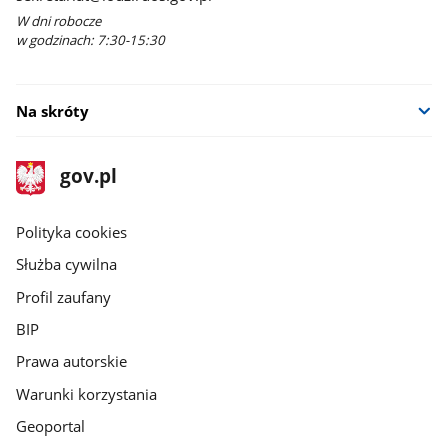
W dni robocze
w godzinach: 7:30-15:30
Na skróty
stopka
Strona
gov.pl
gov.pl
główna
gov.pl
Polityka cookies
Służba cywilna
Profil zaufany
BIP
Prawa autorskie
Warunki korzystania
Geoportal