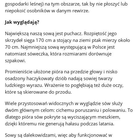
gospodarki leśnej) na tym obszarze, tak by nie płoszyć lub
niepokoić osobników w danym rewirze.
Jak wyglądają?
Największą naszą sową jest puchacz. Rozpiętość jego
skrzydeł sięga 170 cm a stojący na ziemi ptak mierzy około
70 cm. Najmniejszą sową występującą w Polsce jest
natomiast sóweczka, która rozmiarami dorównuje
szpakowi.
Promieniście ułożone pióra na przedzie głowy i nisko
osadzony haczykowaty dziób nadają sowiej twarzy
ludzkiego wyrazu. Wrażenie to pogłębiają też duże oczy,
które są skierowane do przodu.
Wiele przystosowań widocznych w wyglądzie sów służy
dwóm głównym celom: cichemu poruszaniu i polowaniu. To
dlatego pióra sów pokryte są wyciszającym meszkiem,
dzięki któremu nie generują hałasu podczas latania.
Sowy są dalekowidzami, więc aby funkcjonować w