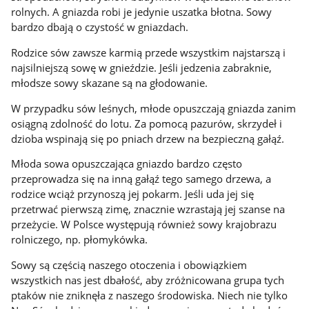
rolnych. A gniazda robi je jedynie uszatka błotna. Sowy
bardzo dbają o czystość w gniazdach.
Rodzice sów zawsze karmią przede wszystkim najstarszą i
najsilniejszą sowę w gnieździe. Jeśli jedzenia zabraknie,
młodsze sowy skazane są na głodowanie.
W przypadku sów leśnych, młode opuszczają gniazda zanim
osiągną zdolność do lotu. Za pomocą pazurów, skrzydeł i
dzioba wspinają się po pniach drzew na bezpieczną gałąź.
Młoda sowa opuszczająca gniazdo bardzo często
przeprowadza się na inną gałąź tego samego drzewa, a
rodzice wciąż przynoszą jej pokarm. Jeśli uda jej się
przetrwać pierwszą zimę, znacznie wzrastają jej szanse na
przeżycie. W Polsce występują również sowy krajobrazu
rolniczego, np. płomykówka.
Sowy są częścią naszego otoczenia i obowiązkiem
wszystkich nas jest dbałość, aby zróżnicowana grupa tych
ptaków nie zniknęła z naszego środowiska. Niech nie tylko