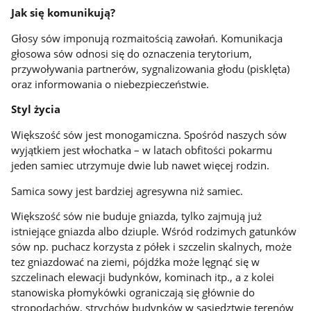
Jak się komunikują?
Głosy sów imponują rozmaitością zawołań. Komunikacja
głosowa sów odnosi się do oznaczenia terytorium,
przywoływania partnerów, sygnalizowania głodu (pisklęta)
oraz informowania o niebezpieczeństwie.
Styl życia
Większość sów jest monogamiczna. Spośród naszych sów
wyjątkiem jest włochatka – w latach obfitości pokarmu
jeden samiec utrzymuje dwie lub nawet więcej rodzin.
Samica sowy jest bardziej agresywna niż samiec.
Większość sów nie buduje gniazda, tylko zajmują już
istniejące gniazda albo dziuple. Wśród rodzimych gatunków
sów np. puchacz korzysta z półek i szczelin skalnych, może
tez gniazdować na ziemi, pójdźka może lęgnąć się w
szczelinach elewacji budynków, kominach itp., a z kolei
stanowiska płomykówki ograniczają się głównie do
stropodachów, strychów budynków w sąsiedztwie terenów