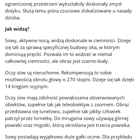
ograniczonej przestrzeni wykształciły doskonały zmysł
dotyku. Służą temu pióra czuciowe zlokalizowane u nasady
dzioba.
Jak widzą?
Sowy, aktywne nocą, widzą doskonale w ciemności. Dzieje
się tak za sprawą specyficznej budowy oka, w którym
dominują pręciki. Pozwala im to widzieć w niemal
całkowitej ciemności, ale obraz jest czarno-biały.
Oczy sów są nieruchome. Rekompensują to sobie
możliwością obrotu głowy o 270 stopni. Dzieje się tak dzięki
14 kręgom szyjnym.
Oczy sów mają zdolność powiększania obserwowanych
obiektów, zupełnie tak jak teleobiektyw z zoomem. Obraz
przedstawia się tunelowo, zupełnie tak jakby człowiek
patrzył przez lornetkę. Do mrugania sowy używają górnej
powieki oraz migotki, którą określana jest trzecia powieka.
Sowy
posiadają wyjątkowo duże gałki oczne. Dla przykładu