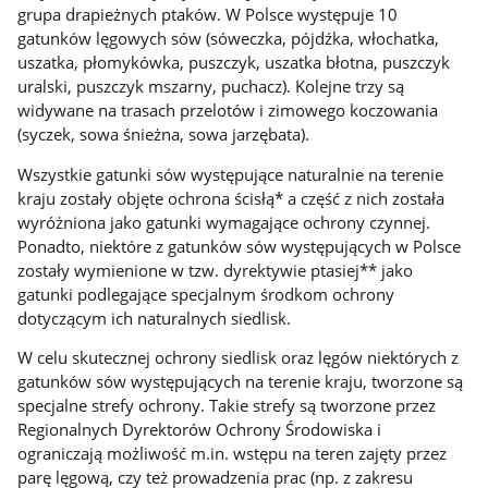
grupa drapieżnych ptaków. W Polsce występuje 10
gatunków lęgowych sów (sóweczka, pójdźka, włochatka,
uszatka, płomykówka, puszczyk, uszatka błotna, puszczyk
uralski, puszczyk mszarny, puchacz). Kolejne trzy są
widywane na trasach przelotów i zimowego koczowania
(syczek, sowa śnieżna, sowa jarzębata).
Wszystkie gatunki sów występujące naturalnie na terenie
kraju zostały objęte ochrona ścisłą* a część z nich została
wyróżniona jako gatunki wymagające ochrony czynnej.
Ponadto, niektóre z gatunków sów występujących w Polsce
zostały wymienione w tzw. dyrektywie ptasiej** jako
gatunki podlegające specjalnym środkom ochrony
dotyczącym ich naturalnych siedlisk.
W celu skutecznej ochrony siedlisk oraz lęgów niektórych z
gatunków sów występujących na terenie kraju, tworzone są
specjalne strefy ochrony. Takie strefy są tworzone przez
Regionalnych Dyrektorów Ochrony Środowiska i
ograniczają możliwość m.in. wstępu na teren zajęty przez
parę lęgową, czy też prowadzenia prac (np. z zakresu