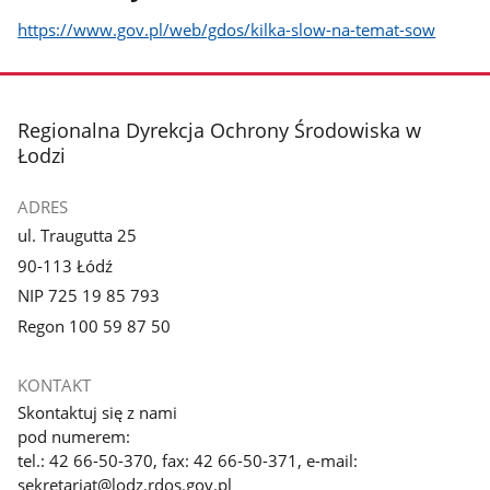
https://www.gov.pl/web/gdos/kilka-slow-na-temat-sow
stopka
Regionalna Dyrekcja Ochrony Środowiska w
Łodzi
ADRES
ul. Traugutta 25
90-113 Łódź
NIP 725 19 85 793
Regon 100 59 87 50
KONTAKT
Skontaktuj się z nami
pod numerem:
tel.: 42 66-50-370, fax: 42 66-50-371, e-mail:
sekretariat@lodz.rdos.gov.pl