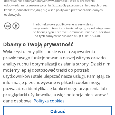
dobrowolnie podanych danych w wiadomości) w celu przesłania
odpowiedzi na przesłane pytania. Szczegóły przetwarzania danych przez
każdą z jednostek znajdują się w ich politykach przetwarzania danych
osobowych.
Treści tekstowe publikowane w serwisie (z
wyłączeniem treści audiowizualnych), są udostępniane
na licencji typu Creative Commons: uznanie autorstwa
- na tych samych warunkach 4.0 (CC BY-SA 4.0).
Materiały audiowizualne, w tym zdjęcia, materiały
Dbamy o Twoją prywatność
audio i wideo, są udostępniane na licencji typu
Creative Commons: uznanie autorstwa użycie
Wykorzystujemy pliki cookie w celu zapewnienia
niekomercyjne - bez utworów zależnych 4.0 (CC BY-
NC-ND 4.0), o ile nie jest to stwierdzone inaczej.
prawidłowego funkcjonowania naszej witryny oraz do
analizy ruchu i optymalizacji działania strony. Dzięki nim
możemy lepiej dostosować treści do potrzeb
użytkowników i stale ulepszać nasze usługi. Pamiętaj, że
informacje przechowywane w plikach cookie mogą
pozwalać na identyfikację konkretnego urządzenia lub
przeglądarki użytkownika, a więc potencjalnie stanowić
dane osobowe.
Polityka cookies
Odrzuć