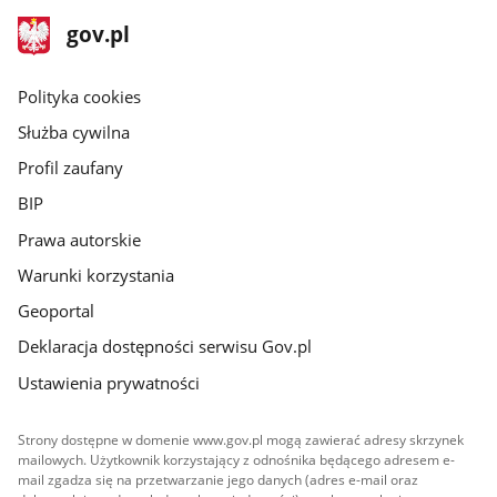
stopka
Strona
gov.pl
gov.pl
główna
gov.pl
Polityka cookies
Służba cywilna
Profil zaufany
BIP
Prawa autorskie
Warunki korzystania
Geoportal
Deklaracja dostępności serwisu Gov.pl
Ustawienia prywatności
Strony dostępne w domenie www.gov.pl mogą zawierać adresy skrzynek
mailowych. Użytkownik korzystający z odnośnika będącego adresem e-
mail zgadza się na przetwarzanie jego danych (adres e-mail oraz