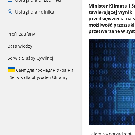
Minister Klimatu i 
Usługi dla rolnika
zawierającej wyniki
przedsięwzięcia na 
możliwość przeszuki
przetwarzane w syst
Profil zaufany
Baza wiedzy
Serwis Służby Cywilnej
Сайт для громадян України
–
Serwis dla obywateli Ukrainy
Celem rozporządzenia 