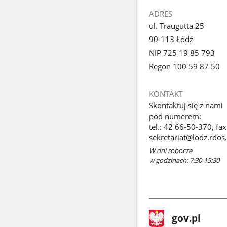
ADRES
ul. Traugutta 25
90-113 Łódź
NIP 725 19 85 793
Regon 100 59 87 50
KONTAKT
Skontaktuj się z nami
pod numerem:
tel.: 42 66-50-370, fa
sekretariat@lodz.rdos.
W dni robocze
w godzinach: 7:30-15:30
stopka
Strona
gov.pl
gov.pl