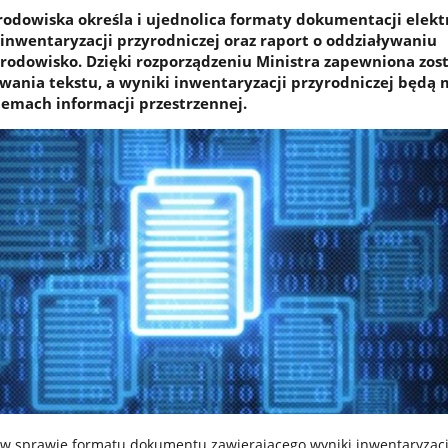
Środowiska określa i ujednolica formaty dokumentacji elekt
 inwentaryzacji przyrodniczej oraz raport o oddziaływaniu
środowisko. Dzięki rozporządzeniu Ministra zapewniona zos
wania tekstu, a wyniki inwentaryzacji przyrodniczej będą 
emach informacji przestrzennej.
w sprawie formatu dokumentu zawierającego wyniki inwentaryzacj