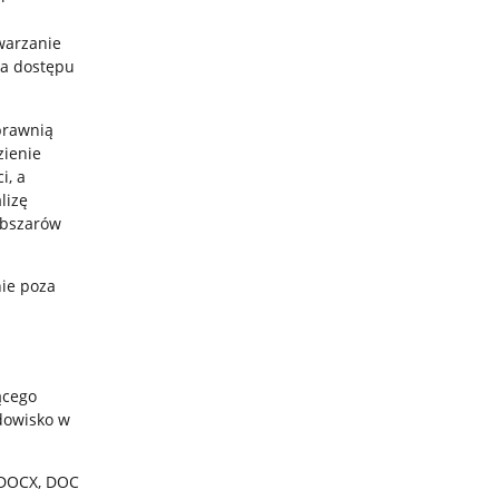
warzanie
wa dostępu
prawnią
zienie
i, a
lizę
 obszarów
nie poza
ącego
odowisko w
, DOCX, DOC