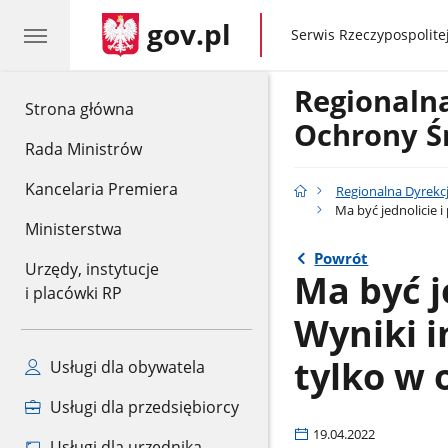
gov.pl
gov.pl
Serwis Rzeczypospolitej
Regionaln
gov.pl
Strona główna
Ochrony Ś
Rada Ministrów
Kancelaria Premiera
Regionalna Dyrekc
Ma być jednolicie i
Ministerstwa
Powrót
Urzędy, instytucje
Ma być je
i placówki RP
Wyniki i
tylko w 
Usługi dla obywatela
Usługi dla przedsiębiorcy
19.04.2022
Usługi dla urzędnika