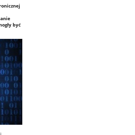
ronicznej
tanie
mogły być
i