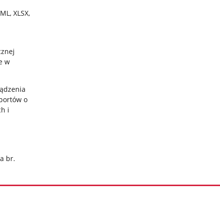
ML, XLSX,
cznej
e w
ządzenia
aportów o
h i
a br.