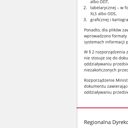
albo ODT,
tabelarycznej – w f
XLS albo ODS,
graficznej i kartogr
Ponadto, dla plików za
wprowadzono formaty w
systemach informacji p
W § 2 rozporządzenia 
nie stosuje się do dok
oddziaływaniu przedsi
niezakończonych przed
Rozporządzenie Ministr
dokumentu zawierające
oddziaływaniu przedsię
stopka
Regionalna Dyrek