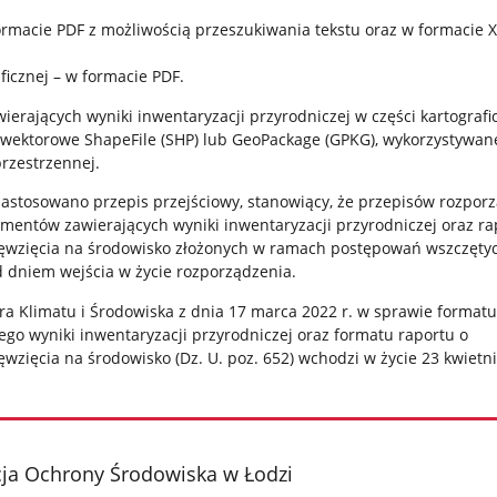
ormacie PDF z możliwością przeszukiwania tekstu oraz w formacie X
aficznej – w formacie PDF.
wierających wyniki inwentaryzacji przyrodniczej w części kartografi
ektorowe ShapeFile (SHP) lub GeoPackage (GPKG), wykorzystywan
rzestrzennej.
zastosowano przepis przejściowy, stanowiący, że przepisów rozpor
umentów zawierających wyniki inwentaryzacji przyrodniczej oraz r
ęwzięcia na środowisko złożonych w ramach postępowań wszczętyc
 dniem wejścia w życie rozporządzenia.
a Klimatu i Środowiska z dnia 17 marca 2022 r. w sprawie formatu
go wyniki inwentaryzacji przyrodniczej oraz formatu raportu o
wzięcia na środowisko (Dz. U. poz. 652) wchodzi w życie 23 kwietni
cja Ochrony Środowiska w Łodzi