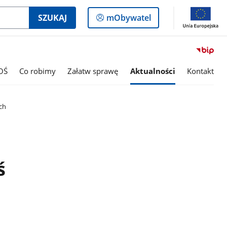
Logowanie
SZUKAJ
mObywatel
do
panelu
OŚ
Co robimy
Załatw sprawę
Aktualności
Kontakt
ach
ś