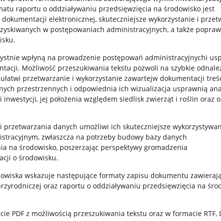
matu raportu o oddziaływaniu przedsięwzięcia na środowisko jest
dokumentacji elektronicznej, skuteczniejsze wykorzystanie i przet
zyskiwanych w postępowaniach administracyjnych, a także popra
isku.
ystnie wpłyną na prowadzenie postępowań administracyjnychi us
ntacji. Możliwość przeszukiwania tekstu pozwoli na szybkie odnale
 ułatwi przetwarzanie i wykorzystanie zawartejw dokumentacji treśc
nych przestrzennych i odpowiednia ich wizualizacja usprawnią ana
i inwestycji, jej położenia względem siedlisk zwierząt i roślin oraz
i przetwarzania danych umożliwi ich skuteczniejsze wykorzystywa
stracyjnym, zwłaszcza na potrzeby budowy bazy danych
ia na środowisko, poszerzając perspektywy gromadzenia
acji o środowisku.
odowiska wskazuje następujące formaty zapisu dokumentu zawieraj
przyrodniczej oraz raportu o oddziaływaniu przedsięwzięcia na śr
acie PDF z możliwością przeszukiwania tekstu oraz w formacie RTF