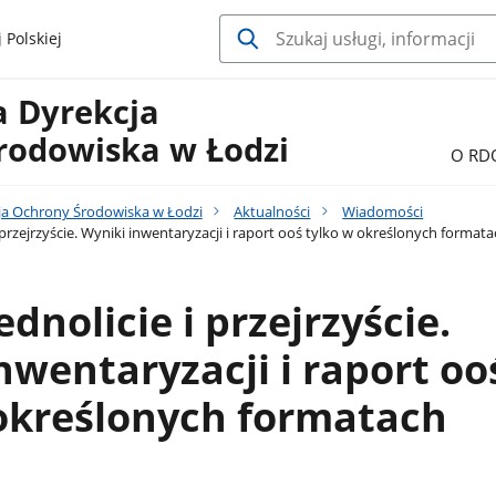
 Polskiej
a Dyrekcja
rodowiska w Łodzi
O RD
ja Ochrony Środowiska w Łodzi
Aktualności
Wiadomości
 przejrzyście. Wyniki inwentaryzacji i raport ooś tylko w określonych format
dnolicie i przejrzyście.
nwentaryzacji i raport oo
określonych formatach