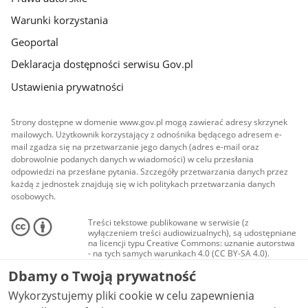
Warunki korzystania
Geoportal
Deklaracja dostępności serwisu Gov.pl
Ustawienia prywatności
Strony dostępne w domenie www.gov.pl mogą zawierać adresy skrzynek
mailowych. Użytkownik korzystający z odnośnika będącego adresem e-
mail zgadza się na przetwarzanie jego danych (adres e-mail oraz
dobrowolnie podanych danych w wiadomości) w celu przesłania
odpowiedzi na przesłane pytania. Szczegóły przetwarzania danych przez
każdą z jednostek znajdują się w ich politykach przetwarzania danych
osobowych.
Treści tekstowe publikowane w serwisie (z
wyłączeniem treści audiowizualnych), są udostępniane
na licencji typu Creative Commons: uznanie autorstwa
- na tych samych warunkach 4.0 (CC BY-SA 4.0).
Materiały audiowizualne, w tym zdjęcia, materiały
Dbamy o Twoją prywatność
audio i wideo, są udostępniane na licencji typu
Creative Commons: uznanie autorstwa użycie
Wykorzystujemy pliki cookie w celu zapewnienia
niekomercyjne - bez utworów zależnych 4.0 (CC BY-
NC-ND 4.0), o ile nie jest to stwierdzone inaczej.