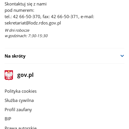
Skontaktuj się z nami
pod numerem:
tel.: 42 66-50-370, fax: 42 66-50-371, e-mail:
sekretariat@lodz.rdos.gov.pl
W dni robocze
w godzinach: 7:30-15:30
Na skróty
stopka
Strona
gov.pl
gov.pl
główna
gov.pl
Polityka cookies
Służba cywilna
Profil zaufany
BIP
Prawa autorskie