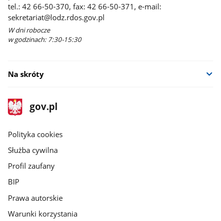
tel.: 42 66-50-370, fax: 42 66-50-371, e-mail:
sekretariat@lodz.rdos.gov.pl
W dni robocze
w godzinach: 7:30-15:30
Na skróty
stopka
Strona
gov.pl
gov.pl
główna
gov.pl
Polityka cookies
Służba cywilna
Profil zaufany
BIP
Prawa autorskie
Warunki korzystania