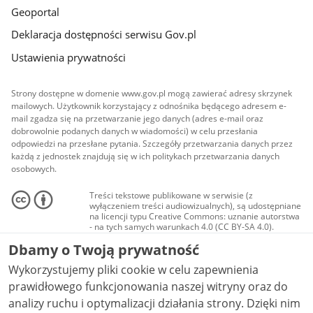
Geoportal
Deklaracja dostępności serwisu Gov.pl
Ustawienia prywatności
Strony dostępne w domenie www.gov.pl mogą zawierać adresy skrzynek
mailowych. Użytkownik korzystający z odnośnika będącego adresem e-
mail zgadza się na przetwarzanie jego danych (adres e-mail oraz
dobrowolnie podanych danych w wiadomości) w celu przesłania
odpowiedzi na przesłane pytania. Szczegóły przetwarzania danych przez
każdą z jednostek znajdują się w ich politykach przetwarzania danych
osobowych.
Treści tekstowe publikowane w serwisie (z
wyłączeniem treści audiowizualnych), są udostępniane
na licencji typu Creative Commons: uznanie autorstwa
- na tych samych warunkach 4.0 (CC BY-SA 4.0).
Materiały audiowizualne, w tym zdjęcia, materiały
Dbamy o Twoją prywatność
audio i wideo, są udostępniane na licencji typu
Creative Commons: uznanie autorstwa użycie
Wykorzystujemy pliki cookie w celu zapewnienia
niekomercyjne - bez utworów zależnych 4.0 (CC BY-
NC-ND 4.0), o ile nie jest to stwierdzone inaczej.
prawidłowego funkcjonowania naszej witryny oraz do
analizy ruchu i optymalizacji działania strony. Dzięki nim