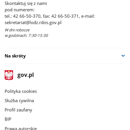
Skontaktuj się z nami
pod numerem:
tel.: 42 66-50-370, fax: 42 66-50-371, e-mail:
sekretariat@lodz.rdos.gov.pl
W dni robocze
w godzinach: 7:30-15:30
Na skróty
stopka
Strona
gov.pl
gov.pl
główna
gov.pl
Polityka cookies
Służba cywilna
Profil zaufany
BIP
Prawa autorskie