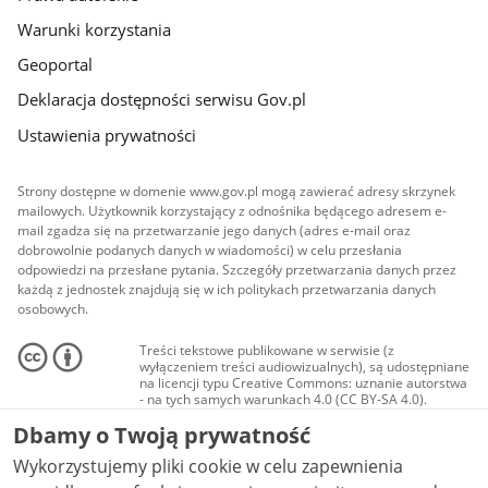
Warunki korzystania
Geoportal
Deklaracja dostępności serwisu Gov.pl
Ustawienia prywatności
Strony dostępne w domenie www.gov.pl mogą zawierać adresy skrzynek
mailowych. Użytkownik korzystający z odnośnika będącego adresem e-
mail zgadza się na przetwarzanie jego danych (adres e-mail oraz
dobrowolnie podanych danych w wiadomości) w celu przesłania
odpowiedzi na przesłane pytania. Szczegóły przetwarzania danych przez
każdą z jednostek znajdują się w ich politykach przetwarzania danych
osobowych.
Treści tekstowe publikowane w serwisie (z
wyłączeniem treści audiowizualnych), są udostępniane
na licencji typu Creative Commons: uznanie autorstwa
- na tych samych warunkach 4.0 (CC BY-SA 4.0).
Materiały audiowizualne, w tym zdjęcia, materiały
Dbamy o Twoją prywatność
audio i wideo, są udostępniane na licencji typu
Creative Commons: uznanie autorstwa użycie
Wykorzystujemy pliki cookie w celu zapewnienia
niekomercyjne - bez utworów zależnych 4.0 (CC BY-
NC-ND 4.0), o ile nie jest to stwierdzone inaczej.