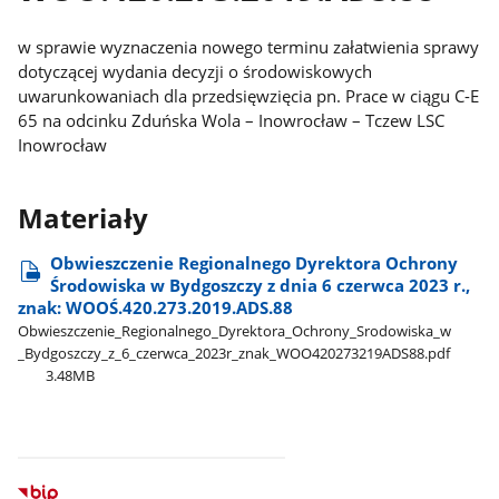
w sprawie wyznaczenia nowego terminu załatwienia sprawy
dotyczącej wydania decyzji o środowiskowych
uwarunkowaniach dla przedsięwzięcia pn. Prace w ciągu C-E
65 na odcinku Zduńska Wola – Inowrocław – Tczew LSC
Inowrocław
Materiały
Obwieszczenie Regionalnego Dyrektora Ochrony
Środowiska w Bydgoszczy z dnia 6 czerwca 2023 r.,
znak: WOOŚ.420.273.2019.ADS.88
Obwieszczenie​_Regionalnego​_Dyrektora​_Ochrony​_Srodowiska​_w​
_Bydgoszczy​_z​_6​_czerwca​_2023r​_znak​_WOO420273219ADS88.pdf
3.48MB