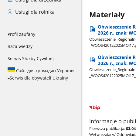
Usługi dla rolnika
Materiały
Obwieszczenie R
2026 r., znak: 
Profil zaufany
Obwieszczenie​_Regionalneg
_WOOS420122025MOl17.
Baza wiedzy
Obwieszczenie R
Serwis Służby Cywilnej
2026 r., znak: W
Obwieszczenie​_Regionalneg
Сайт для громадян України
_WOOS420122025MOl17​_-​
–
Serwis dla obywateli Ukrainy
Informacje o publ
Pierwsza publikacja:
03.04
Wytwarzający/ Odpowiada