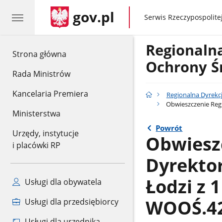
gov.pl
gov.pl
Serwis Rzeczypospolitej
Regionaln
gov.pl
Strona główna
Ochrony Ś
Rada Ministrów
Kancelaria Premiera
Regionalna Dyrekc
Obwieszczenie Regi
Ministerstwa
Powrót
Urzędy, instytucje
Obwiesz
i placówki RP
Dyrekto
Łodzi z 1
Usługi dla obywatela
WOOŚ.42
Usługi dla przedsiębiorcy
Usługi dla urzędnika