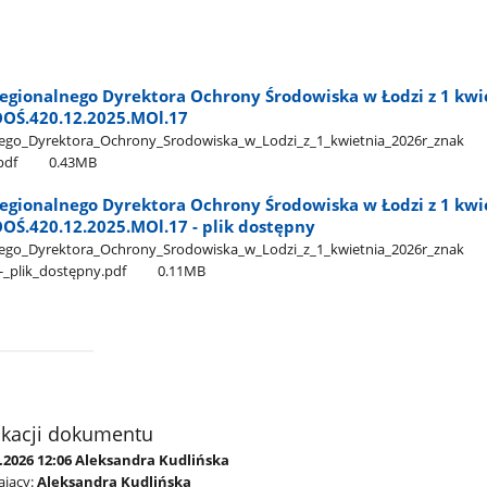
egionalnego Dyrektora Ochrony Środowiska w Łodzi z 1 kwi
WOOŚ.420.12.2025.MOl.17
o​_Dyrektora​_Ochrony​_Srodowiska​_w​_Lodzi​_z​_1​_kwietnia​_2026r​_znak​
pdf
0.43MB
egionalnego Dyrektora Ochrony Środowiska w Łodzi z 1 kwi
OOŚ.420.12.2025.MOl.17 - plik dostępny
o​_Dyrektora​_Ochrony​_Srodowiska​_w​_Lodzi​_z​_1​_kwietnia​_2026r​_znak​
_plik​_dostępny.pdf
0.11MB
ikacji dokumentu
.2026 12:06 Aleksandra Kudlińska
jący:
Aleksandra Kudlińska