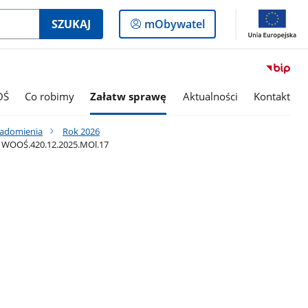
Logowanie
SZUKAJ
mObywatel
do
panelu
OŚ
Co robimy
Załatw sprawę
Aktualności
Kontakt
iadomienia
Rok 2026
k: WOOŚ.420.12.2025.MOl.17