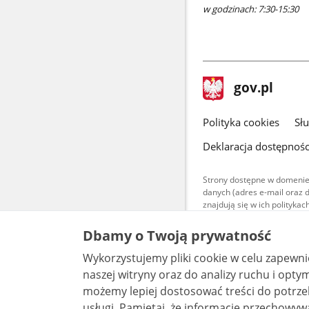
w godzinach: 7:30-15:30
stopka
Strona
gov.pl
gov.pl
główna
gov.pl
Polityka cookies
Sł
Deklaracja dostępnośc
Strony dostępne w domenie
danych (adres e-mail oraz 
znajdują się w ich polityk
Treści teksto
Dbamy o Twoją prywatność
udostępniane
warunkach 4.0
Wykorzystujemy pliki cookie w celu zapewn
są udostępni
bez utworów z
naszej witryny oraz do analizy ruchu i optymalizacj
możemy lepiej dostosować treści do potrzeb
usługi. Pamiętaj, że informacje przechowywane w plikach cookie mogą pozwalać na