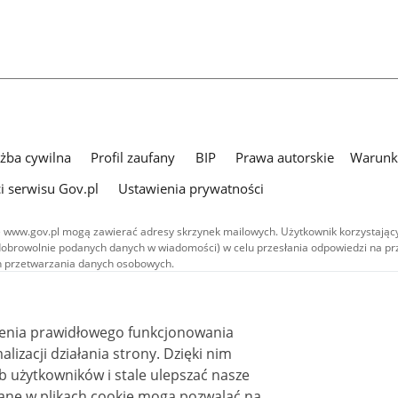
użba cywilna
Profil zaufany
BIP
Prawa autorskie
Warunki
i serwisu Gov.pl
Ustawienia prywatności
 www.gov.pl mogą zawierać adresy skrzynek mailowych. Użytkownik korzystający
dobrowolnie podanych danych w wiadomości) w celu przesłania odpowiedzi na prz
ach przetwarzania danych osobowych.
we publikowane w serwisie (z wyłączeniem treści audiowizualnych), są
 na licencji typu Creative Commons: uznanie autorstwa - na tych samych
 (CC BY-SA 4.0). Materiały audiowizualne, w tym zdjęcia, materiały audio i wideo
ienia prawidłowego funkcjonowania
ane na licencji typu Creative Commons: uznanie autorstwa użycie niekomercyjne 
ależnych 4.0 (CC BY-NC-ND 4.0), o ile nie jest to stwierdzone inaczej.
i działania strony. Dzięki nim
 użytkowników i stale ulepszać nasze