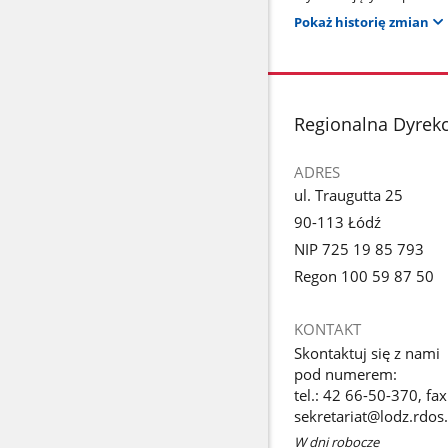
Pokaż historię zmian
stopka
Regionalna Dyrek
ADRES
ul. Traugutta 25
90-113 Łódź
NIP 725 19 85 793
Regon 100 59 87 50
KONTAKT
Skontaktuj się z nami
pod numerem:
tel.: 42 66-50-370, fa
sekretariat@lodz.rdos.
W dni robocze