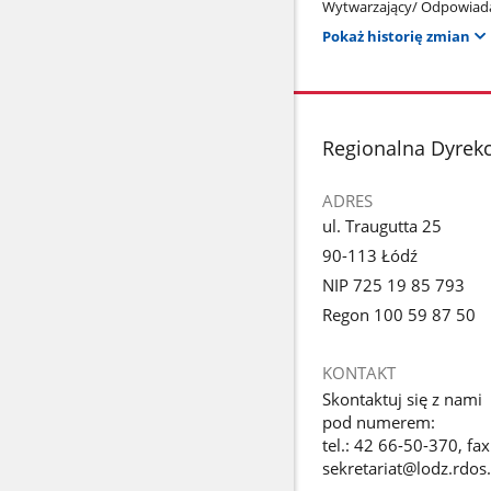
Wytwarzający/ Odpowiada
Pokaż historię zmian
stopka
Regionalna Dyrek
ADRES
ul. Traugutta 25
90-113 Łódź
NIP 725 19 85 793
Regon 100 59 87 50
KONTAKT
Skontaktuj się z nami
pod numerem:
tel.: 42 66-50-370, fa
sekretariat@lodz.rdos.