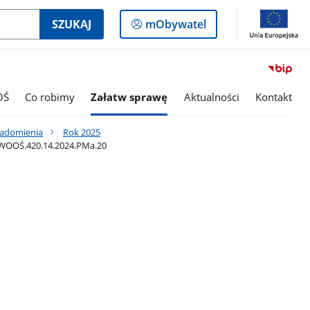
Logowanie
SZUKAJ
mObywatel
do
panelu
OŚ
Co robimy
Załatw sprawę
Aktualności
Kontakt
iadomienia
Rok 2025
: WOOŚ.420.14.2024.PMa.20