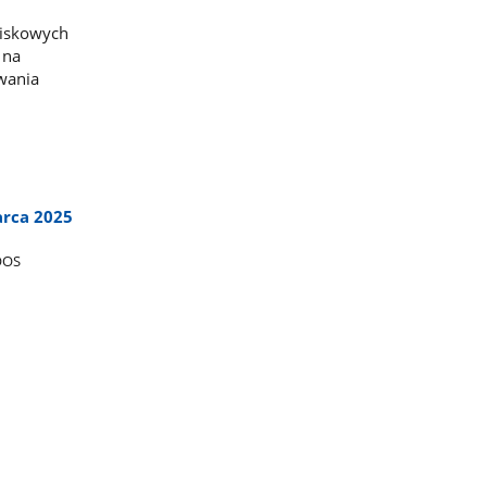
wiskowych
 na
wania
arca 2025
OOS​