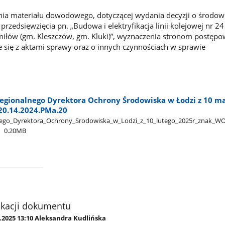
ia materiału dowodowego, dotyczącej wydania decyzji o środo
zedsięwzięcia pn. „Budowa i elektryfikacja linii kolejowej nr 24
iłów (gm. Kleszczów, gm. Kluki)”, wyznaczenia stronom postępo
 się z aktami sprawy oraz o innych czynnościach w sprawie
egionalnego Dyrektora Ochrony Środowiska w Łodzi z 10 m
420.14.2024.PMa.20
go​_Dyrektora​_Ochrony​_Srodowiska​_w​_Lodzi​_z​_10​_lutego​_2025r​_znak​_W
0.20MB
ikacji dokumentu
.2025 13:10 Aleksandra Kudlińska