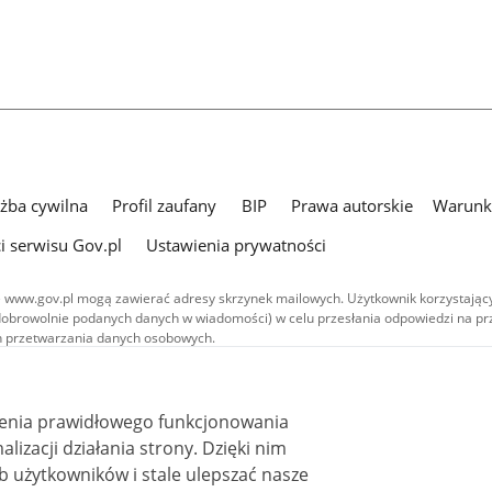
użba cywilna
Profil zaufany
BIP
Prawa autorskie
Warunki
i serwisu Gov.pl
Ustawienia prywatności
 www.gov.pl mogą zawierać adresy skrzynek mailowych. Użytkownik korzystający
dobrowolnie podanych danych w wiadomości) w celu przesłania odpowiedzi na prz
ach przetwarzania danych osobowych.
we publikowane w serwisie (z wyłączeniem treści audiowizualnych), są
 na licencji typu Creative Commons: uznanie autorstwa - na tych samych
 (CC BY-SA 4.0). Materiały audiowizualne, w tym zdjęcia, materiały audio i wideo
ienia prawidłowego funkcjonowania
ane na licencji typu Creative Commons: uznanie autorstwa użycie niekomercyjne 
ależnych 4.0 (CC BY-NC-ND 4.0), o ile nie jest to stwierdzone inaczej.
i działania strony. Dzięki nim
 użytkowników i stale ulepszać nasze