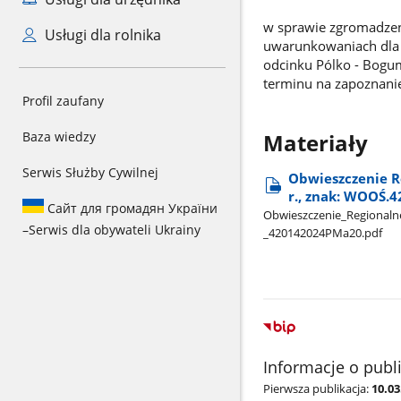
w sprawie zgromadzen
Usługi dla rolnika
uwarunkowaniach dla pr
odcinku Pólko - Bogum
terminu na zapoznanie
Profil zaufany
Baza wiedzy
Materiały
Serwis Służby Cywilnej
Obwieszczenie R
r., znak: WOOŚ.
Сайт для громадян України
Obwieszczenie​_Regionalne
–
Serwis dla obywateli Ukrainy
_420142024PMa20.pdf
Informacje o publ
Pierwsza publikacja:
10.03