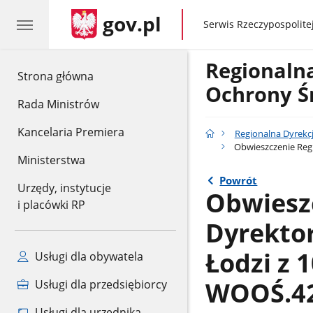
gov.pl
gov.pl
Serwis Rzeczypospolitej
Regionaln
gov.pl
Strona główna
Ochrony Ś
Rada Ministrów
Kancelaria Premiera
Regionalna Dyrekc
Obwieszczenie Regi
Ministerstwa
Powrót
Urzędy, instytucje
Obwiesz
i placówki RP
Dyrekto
Łodzi z 
Usługi dla obywatela
WOOŚ.42
Usługi dla przedsiębiorcy
Usługi dla urzędnika