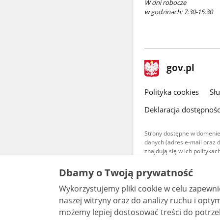
W dni robocze
w godzinach: 7:30-15:30
stopka
Strona
gov.pl
gov.pl
główna
gov.pl
Polityka cookies
Sł
Deklaracja dostępnośc
Strony dostępne w domenie
danych (adres e-mail oraz 
znajdują się w ich polityk
Treści teksto
Dbamy o Twoją prywatność
udostępniane
warunkach 4.0
Wykorzystujemy pliki cookie w celu zapewn
są udostępni
bez utworów z
naszej witryny oraz do analizy ruchu i optymalizacj
możemy lepiej dostosować treści do potrzeb