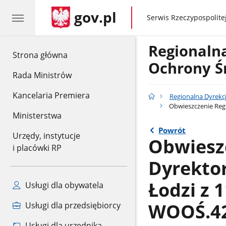
gov.pl
gov.pl
Serwis Rzeczypospolitej
Regionaln
gov.pl
Strona główna
Ochrony Ś
Rada Ministrów
Kancelaria Premiera
Regionalna Dyrekc
Obwieszczenie Regi
Ministerstwa
Powrót
Urzędy, instytucje
Obwiesz
i placówki RP
Dyrekto
Łodzi z 1
Usługi dla obywatela
WOOŚ.42
Usługi dla przedsiębiorcy
Usługi dla urzędnika