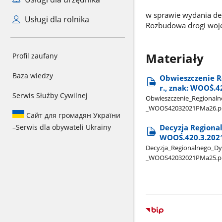
w sprawie wydania de
Usługi dla rolnika
Rozbudowa drogi wojew
Materiały
Profil zaufany
Baza wiedzy
Obwieszczenie R
r., znak: WOOŚ.
Serwis Służby Cywilnej
Obwieszczenie​_Regionalneg
_WOOS42032021PMa26.p
Сайт для громадян України
–
Serwis dla obywateli Ukrainy
Decyzja Regional
WOOŚ.420.3.202
Decyzja​_Regionalnego​_Dyr
_WOOS42032021PMa25.p