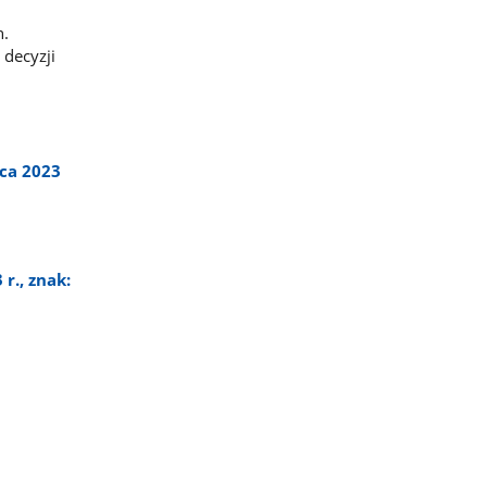
n.
 decyzji
pca 2023
r., znak: