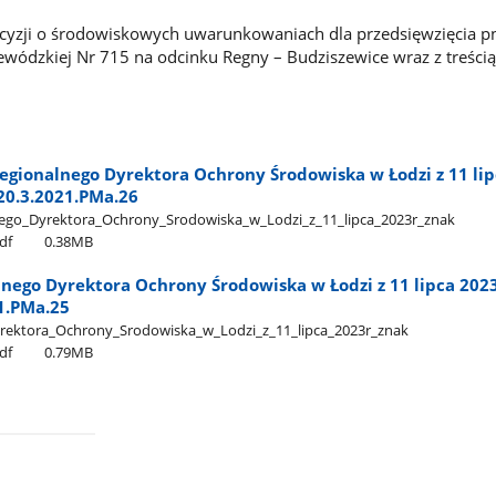
cyzji o środowiskowych uwarunkowaniach dla przedsięwzięcia p
ódzkiej Nr 715 na odcinku Regny – Budziszewice wraz z treścią
egionalnego Dyrektora Ochrony Środowiska w Łodzi z 11 li
420.3.2021.PMa.26
o​_Dyrektora​_Ochrony​_Srodowiska​_w​_Lodzi​_z​_11​_lipca​_2023r​_znak​
df
0.38MB
nego Dyrektora Ochrony Środowiska w Łodzi z 11 lipca 2023 
1.PMa.25
ektora​_Ochrony​_Srodowiska​_w​_Lodzi​_z​_11​_lipca​_2023r​_znak​
df
0.79MB