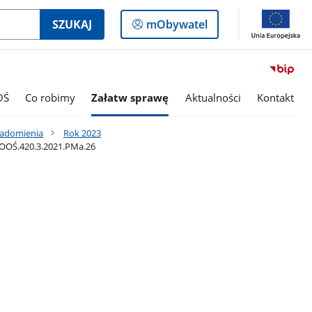
Logowanie
SZUKAJ
mObywatel
do
panelu
OŚ
Co robimy
Załatw sprawę
Aktualności
Kontakt
iadomienia
Rok 2023
WOOŚ.420.3.2021.PMa.26