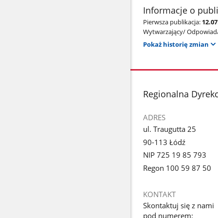
Informacje o publ
Pierwsza publikacja:
12.0
Wytwarzający/ Odpowiada
Pokaż historię zmian
stopka
Regionalna Dyrek
ADRES
ul. Traugutta 25
90-113 Łódź
NIP 725 19 85 793
Regon 100 59 87 50
KONTAKT
Skontaktuj się z nami
pod numerem: