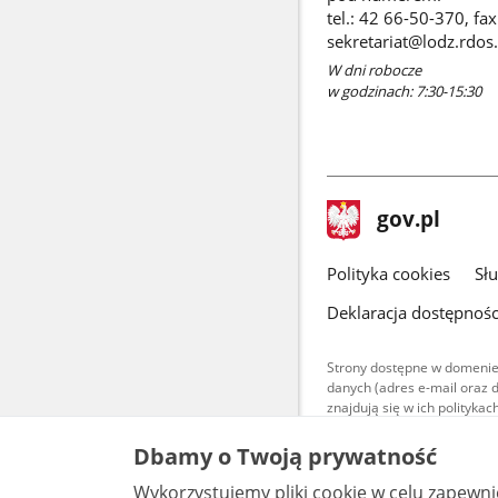
tel.: 42 66-50-370, fa
sekretariat@lodz.rdos.
W dni robocze
w godzinach: 7:30-15:30
stopka
Strona
gov.pl
gov.pl
główna
gov.pl
Polityka cookies
Sł
Deklaracja dostępnośc
Strony dostępne w domenie
danych (adres e-mail oraz 
znajdują się w ich polityk
Treści teksto
Dbamy o Twoją prywatność
udostępniane
warunkach 4.0
Wykorzystujemy pliki cookie w celu zapewn