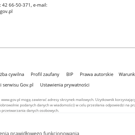
x: 42 66-50-371, e-mail:
gov.pl
użba cywilna
Profil zaufany
BIP
Prawa autorskie
Warunki
i serwisu Gov.pl
Ustawienia prywatności
 www.gov.pl mogą zawierać adresy skrzynek mailowych. Użytkownik korzystający
dobrowolnie podanych danych w wiadomości) w celu przesłania odpowiedzi na prz
ach przetwarzania danych osobowych.
we publikowane w serwisie (z wyłączeniem treści audiowizualnych), są
 na licencji typu Creative Commons: uznanie autorstwa - na tych samych
 (CC BY-SA 4.0). Materiały audiowizualne, w tym zdjęcia, materiały audio i wideo
ienia prawidłowego funkcjonowania