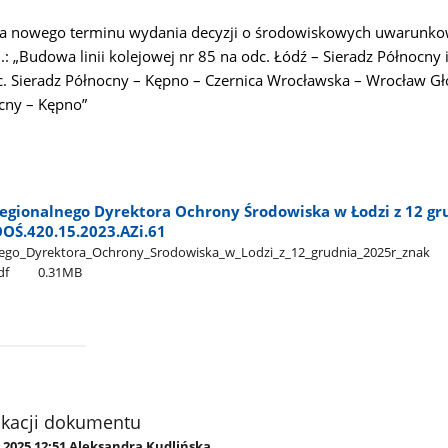
ia nowego terminu wydania decyzji o środowiskowych uwarunko
.: „Budowa linii kolejowej nr 85 na odc. Łódź – Sieradz Północny i 
c. Sieradz Północny – Kępno – Czernica Wrocławska – Wrocław G
cny – Kępno”
egionalnego Dyrektora Ochrony Środowiska w Łodzi z 12 gr
OOŚ.420.15.2023.AZi.61
o​_Dyrektora​_Ochrony​_Srodowiska​_w​_Lodzi​_z​_12​_grudnia​_2025r​_znak​
df
0.31MB
ikacji dokumentu
.2025 12:51 Aleksandra Kudlińska