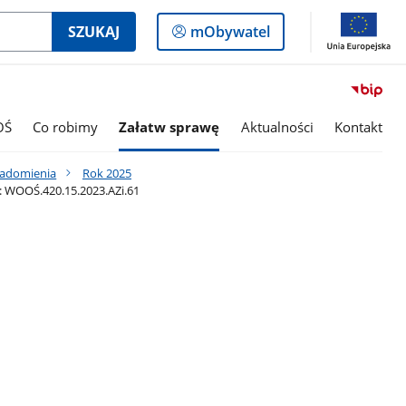
Logowanie
SZUKAJ
mObywatel
do
panelu
OŚ
Co robimy
Załatw sprawę
Aktualności
Kontakt
iadomienia
Rok 2025
: WOOŚ.420.15.2023.AZi.61