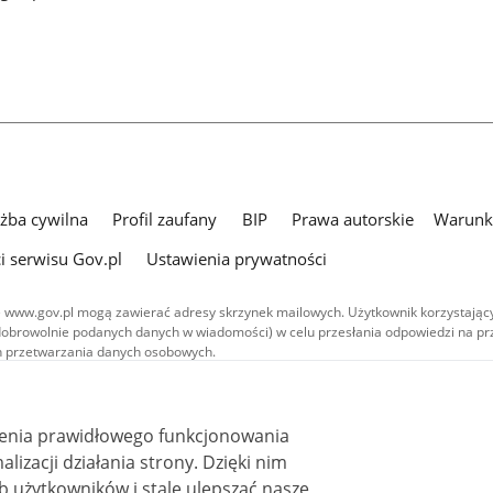
użba cywilna
Profil zaufany
BIP
Prawa autorskie
Warunki
i serwisu Gov.pl
Ustawienia prywatności
 www.gov.pl mogą zawierać adresy skrzynek mailowych. Użytkownik korzystający
dobrowolnie podanych danych w wiadomości) w celu przesłania odpowiedzi na prz
ach przetwarzania danych osobowych.
we publikowane w serwisie (z wyłączeniem treści audiowizualnych), są
 na licencji typu Creative Commons: uznanie autorstwa - na tych samych
 (CC BY-SA 4.0). Materiały audiowizualne, w tym zdjęcia, materiały audio i wideo
ienia prawidłowego funkcjonowania
ane na licencji typu Creative Commons: uznanie autorstwa użycie niekomercyjne 
ależnych 4.0 (CC BY-NC-ND 4.0), o ile nie jest to stwierdzone inaczej.
i działania strony. Dzięki nim
 użytkowników i stale ulepszać nasze