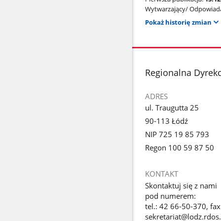
Wytwarzający/ Odpowiada
Pokaż historię zmian
stopka
Regionalna Dyrek
ADRES
ul. Traugutta 25
90-113 Łódź
NIP 725 19 85 793
Regon 100 59 87 50
KONTAKT
Skontaktuj się z nami
pod numerem:
tel.: 42 66-50-370, fa
sekretariat@lodz.rdos.