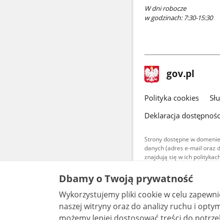
W dni robocze
w godzinach: 7:30-15:30
stopka
Strona
gov.pl
gov.pl
główna
gov.pl
Polityka cookies
Sł
Deklaracja dostępnośc
Strony dostępne w domenie
danych (adres e-mail oraz 
znajdują się w ich polityk
Treści teksto
Dbamy o Twoją prywatność
udostępniane
warunkach 4.0
Wykorzystujemy pliki cookie w celu zapewn
są udostępni
bez utworów z
naszej witryny oraz do analizy ruchu i optymalizacj
możemy lepiej dostosować treści do potrzeb