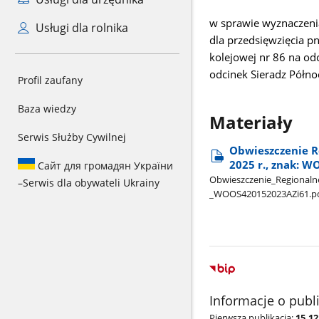
w sprawie wyznaczen
Usługi dla rolnika
dla przedsięwzięcia pn
kolejowej nr 86 na od
odcinek Sieradz Półno
Profil zaufany
Baza wiedzy
Materiały
Serwis Służby Cywilnej
Obwieszczenie R
2025 r., znak: W
Сайт для громадян України
Obwieszczenie​_Regionalneg
–
Serwis dla obywateli Ukrainy
_WOOS420152023AZi61.p
Informacje o publ
Pierwsza publikacja:
15.12