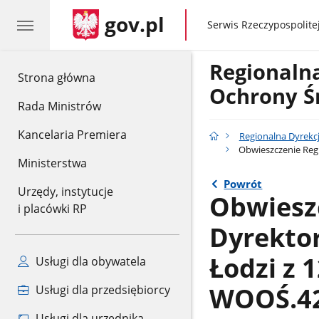
gov.pl
gov.pl
Serwis Rzeczypospolitej
Regionaln
gov.pl
Strona główna
Ochrony Ś
Rada Ministrów
Kancelaria Premiera
Regionalna Dyrekc
Obwieszczenie Regi
Ministerstwa
Powrót
Urzędy, instytucje
Obwiesz
i placówki RP
Dyrekto
Łodzi z 1
Usługi dla obywatela
WOOŚ.42
Usługi dla przedsiębiorcy
Usługi dla urzędnika