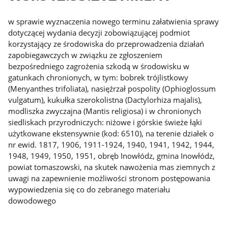
w sprawie wyznaczenia nowego terminu załatwienia sprawy
dotyczącej wydania decyzji zobowiązującej podmiot
korzystający ze środowiska do przeprowadzenia działań
zapobiegawczych w związku ze zgłoszeniem
bezpośredniego zagrożenia szkodą w środowisku w
gatunkach chronionych, w tym: bobrek trójlistkowy
(Menyanthes trifoliata), nasięźrzał pospolity (Ophioglossum
vulgatum), kukułka szerokolistna (Dactylorhiza majalis),
modliszka zwyczajna (Mantis religiosa) i w chronionych
siedliskach przyrodniczych: niżowe i górskie świeże łąki
użytkowane ekstensywnie (kod: 6510), na terenie działek o
nr ewid. 1817, 1906, 1911-1924, 1940, 1941, 1942, 1944,
1948, 1949, 1950, 1951, obręb Inowłódz, gmina Inowłódz,
powiat tomaszowski, na skutek nawożenia mas ziemnych z
uwagi na zapewnienie możliwości stronom postępowania
wypowiedzenia się co do zebranego materiału
dowodowego