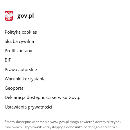
stopka
Strona
gov.pl
gov.pl
główna
gov.pl
Polityka cookies
Służba cywilna
Profil zaufany
BIP
Prawa autorskie
Warunki korzystania
Geoportal
Deklaracja dostępności serwisu Gov.pl
Ustawienia prywatności
Strony dostępne w domenie www.gov.pl mogą zawierać adresy skrzynek
mailowych. Użytkownik korzystający z odnośnika będącego adresem e-