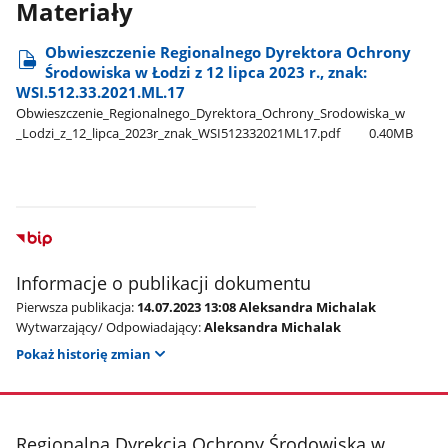
Materiały
Obwieszczenie Regionalnego Dyrektora Ochrony
Środowiska w Łodzi z 12 lipca 2023 r., znak:
WSI.512.33.2021.ML.17
Obwieszczenie​_Regionalnego​_Dyrektora​_Ochrony​_Srodowiska​_w​
_Lodzi​_z​_12​_lipca​_2023r​_znak​_WSI512332021ML17.pdf
0.40MB
Informacje o publikacji dokumentu
Pierwsza publikacja:
14.07.2023 13:08 Aleksandra Michalak
Wytwarzający/ Odpowiadający:
Aleksandra Michalak
Pokaż historię zmian
stopka
Regionalna Dyrekcja Ochrony Środowiska w