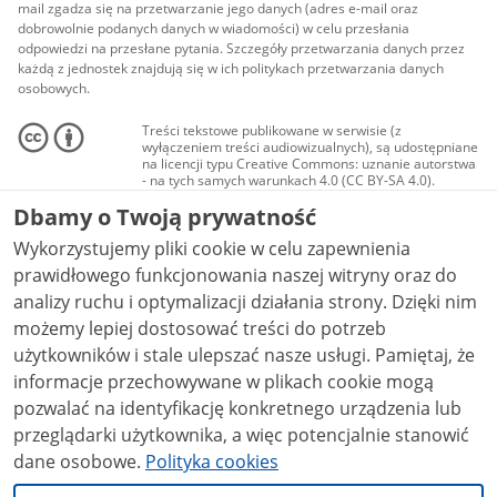
mail zgadza się na przetwarzanie jego danych (adres e-mail oraz
dobrowolnie podanych danych w wiadomości) w celu przesłania
odpowiedzi na przesłane pytania. Szczegóły przetwarzania danych przez
każdą z jednostek znajdują się w ich politykach przetwarzania danych
osobowych.
Treści tekstowe publikowane w serwisie (z
wyłączeniem treści audiowizualnych), są udostępniane
na licencji typu Creative Commons: uznanie autorstwa
- na tych samych warunkach 4.0 (CC BY-SA 4.0).
Materiały audiowizualne, w tym zdjęcia, materiały
Dbamy o Twoją prywatność
audio i wideo, są udostępniane na licencji typu
Creative Commons: uznanie autorstwa użycie
Wykorzystujemy pliki cookie w celu zapewnienia
niekomercyjne - bez utworów zależnych 4.0 (CC BY-
NC-ND 4.0), o ile nie jest to stwierdzone inaczej.
prawidłowego funkcjonowania naszej witryny oraz do
analizy ruchu i optymalizacji działania strony. Dzięki nim
możemy lepiej dostosować treści do potrzeb
użytkowników i stale ulepszać nasze usługi. Pamiętaj, że
informacje przechowywane w plikach cookie mogą
pozwalać na identyfikację konkretnego urządzenia lub
przeglądarki użytkownika, a więc potencjalnie stanowić
dane osobowe.
Polityka cookies