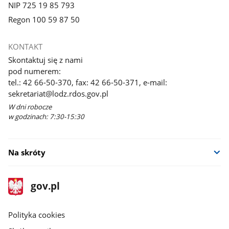
NIP 725 19 85 793
Regon 100 59 87 50
KONTAKT
Skontaktuj się z nami
pod numerem:
tel.: 42 66-50-370, fax: 42 66-50-371, e-mail:
sekretariat@lodz.rdos.gov.pl
W dni robocze
w godzinach: 7:30-15:30
Na skróty
stopka
Strona
gov.pl
gov.pl
główna
gov.pl
Polityka cookies