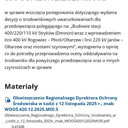
w sprawie wszczęcia postępowania dotyczącego wydania
decyzji o środowiskowych uwarunkowaniach dla
przedsięwzięcia polegającego na: „Budowie stacji
400/220/110 kV Stryków (Dmosin) wraz z wprowadzeniem
linii 400 kV Rogowiec – Płock/Ołtarzew i linii 220 kV Janów –
Ołtarzew oraz mostami szynowymi”, wystąpienia o opinię
co do potrzeby przeprowadzenia oceny oddziaływania na
środowisko dla powyższego przedsięwzięcia oraz o innych
czynnościach w sprawie
Materiały
Obwieszczenie Regionalnego Dyrektora Ochrony
Środowiska w Łodzi z 12 listopada 2025 r., znak:
WOOŚ.420.12.2025.MOl.5
Obwieszczenie​_Regionalnego​_Dyrektora​_Ochrony​_Srodowiska​_w​
_Lodzi​_z​_12​_listopada​_2025r​_znak​_WOOŚ420122025MOl5.pdf
0.41MB