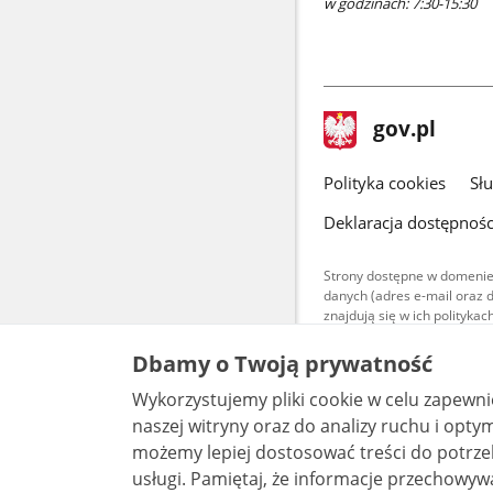
w godzinach: 7:30-15:30
stopka
Strona
gov.pl
gov.pl
główna
gov.pl
Polityka cookies
Sł
Deklaracja dostępnośc
Strony dostępne w domenie
danych (adres e-mail oraz 
znajdują się w ich polityk
Treści teksto
Dbamy o Twoją prywatność
udostępniane
warunkach 4.0
Wykorzystujemy pliki cookie w celu zapewn
są udostępni
bez utworów z
naszej witryny oraz do analizy ruchu i optymalizacj
możemy lepiej dostosować treści do potrzeb
usługi. Pamiętaj, że informacje przechowywane w plikach cookie mogą pozwalać na