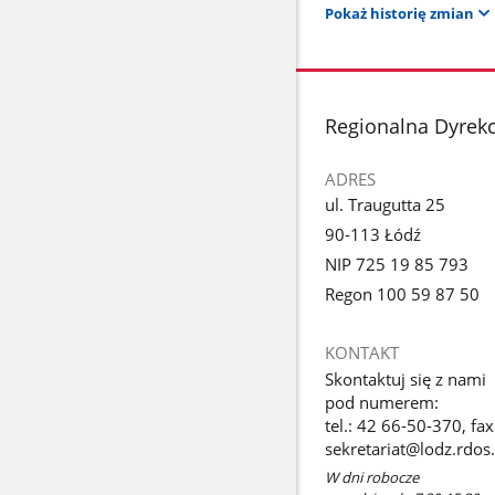
Pokaż historię zmian
stopka
Regionalna Dyrek
ADRES
ul. Traugutta 25
90-113 Łódź
NIP 725 19 85 793
Regon 100 59 87 50
KONTAKT
Skontaktuj się z nami
pod numerem:
tel.: 42 66-50-370, fa
sekretariat@lodz.rdos.
W dni robocze