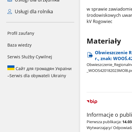
w sprawie zawiadomie
Usługi dla rolnika
środowiskowych uwaru
kV Rogowiec
Profil zaufany
Materiały
Baza wiedzy
Obwieszczenie R
Serwis Służby Cywilnej
r., znak: WOOŚ.4
Obwieszczenie​_Regionalne
Сайт для громадян України
_WOOS420182023MOl8.p
–
Serwis dla obywateli Ukrainy
Informacje o publ
Pierwsza publikacja:
14.0
Wytwarzający/ Odpowiada