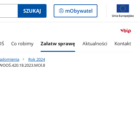
Logowanie
SZUKAJ
mObywatel
do
panelu
OŚ
Co robimy
Załatw sprawę
Aktualności
Kontakt
iadomienia
Rok 2024
 WOOŚ.420.18.2023.MOl.8