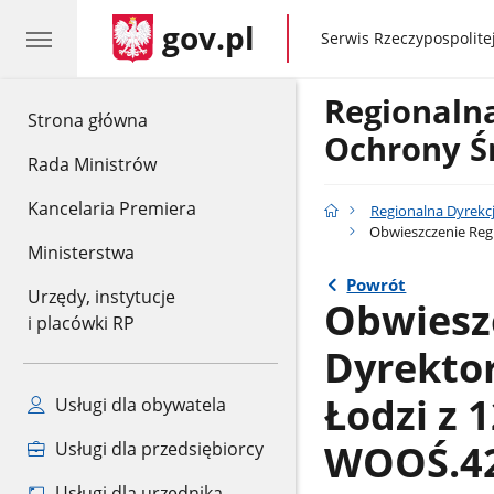
gov.pl
gov.pl
Serwis Rzeczypospolitej
Regionaln
gov.pl
Strona główna
Ochrony Ś
Rada Ministrów
Kancelaria Premiera
Regionalna Dyrekc
Obwieszczenie Regi
Ministerstwa
Powrót
Urzędy, instytucje
Obwiesz
i placówki RP
Dyrekto
Łodzi z 
Usługi dla obywatela
WOOŚ.42
Usługi dla przedsiębiorcy
Usługi dla urzędnika