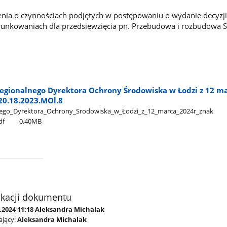
nia o czynnościach podjętych w postępowaniu o wydanie decyzji
nkowaniach dla przedsięwzięcia pn. Przebudowa i rozbudowa 
egionalnego Dyrektora Ochrony Środowiska w Łodzi z 12 m
20.18.2023.MOl.8
go​_Dyrektora​_Ochrony​_Srodowiska​_w​_Łodzi​_z​_12​_marca​_2024r​_znak​
df
0.40MB
ikacji dokumentu
3.2024 11:18 Aleksandra Michalak
jący:
Aleksandra Michalak