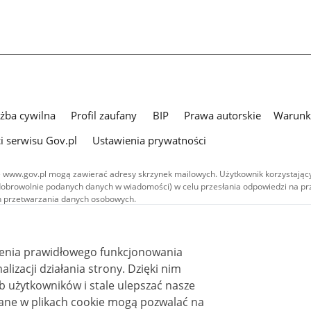
użba cywilna
Profil zaufany
BIP
Prawa autorskie
Warunki
i serwisu Gov.pl
Ustawienia prywatności
 www.gov.pl mogą zawierać adresy skrzynek mailowych. Użytkownik korzystający
dobrowolnie podanych danych w wiadomości) w celu przesłania odpowiedzi na prz
ach przetwarzania danych osobowych.
we publikowane w serwisie (z wyłączeniem treści audiowizualnych), są
 na licencji typu Creative Commons: uznanie autorstwa - na tych samych
 (CC BY-SA 4.0). Materiały audiowizualne, w tym zdjęcia, materiały audio i wideo
ienia prawidłowego funkcjonowania
ane na licencji typu Creative Commons: uznanie autorstwa użycie niekomercyjne 
ależnych 4.0 (CC BY-NC-ND 4.0), o ile nie jest to stwierdzone inaczej.
i działania strony. Dzięki nim
 użytkowników i stale ulepszać nasze