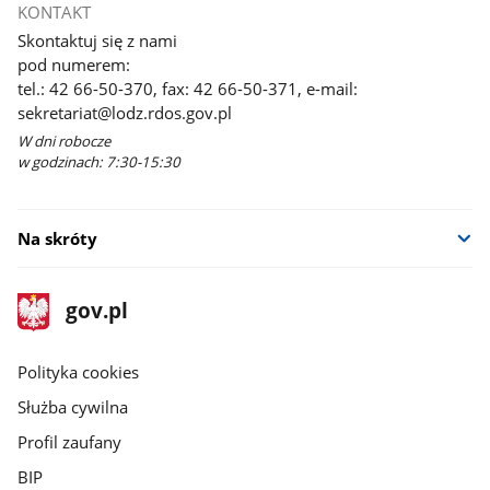
KONTAKT
Skontaktuj się z nami
pod numerem:
tel.: 42 66-50-370, fax: 42 66-50-371, e-mail:
sekretariat@lodz.rdos.gov.pl
W dni robocze
w godzinach: 7:30-15:30
Na skróty
stopka
Strona
gov.pl
gov.pl
główna
gov.pl
Polityka cookies
Służba cywilna
Profil zaufany
BIP