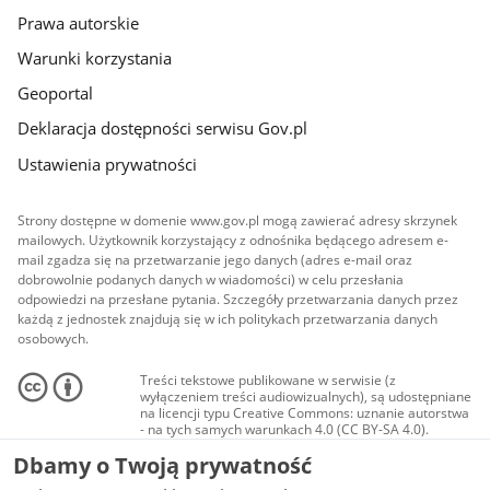
Prawa autorskie
Warunki korzystania
Geoportal
Deklaracja dostępności serwisu Gov.pl
Ustawienia prywatności
Strony dostępne w domenie www.gov.pl mogą zawierać adresy skrzynek
mailowych. Użytkownik korzystający z odnośnika będącego adresem e-
mail zgadza się na przetwarzanie jego danych (adres e-mail oraz
dobrowolnie podanych danych w wiadomości) w celu przesłania
odpowiedzi na przesłane pytania. Szczegóły przetwarzania danych przez
każdą z jednostek znajdują się w ich politykach przetwarzania danych
osobowych.
Treści tekstowe publikowane w serwisie (z
wyłączeniem treści audiowizualnych), są udostępniane
na licencji typu Creative Commons: uznanie autorstwa
- na tych samych warunkach 4.0 (CC BY-SA 4.0).
Materiały audiowizualne, w tym zdjęcia, materiały
Dbamy o Twoją prywatność
audio i wideo, są udostępniane na licencji typu
Creative Commons: uznanie autorstwa użycie