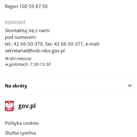
Regon 100 59 87 50
KONTAKT
Skontaktuj się z nami
pod numerem:
tel.: 42 66-50-370, fax: 42 66-50-371, e-mail:
sekretariat@lodz.rdos.gov.pl
W dni robocze
w godzinach: 7:30-15:30
Na skróty
stopka
Strona
gov.pl
gov.pl
główna
gov.pl
Polityka cookies
Służba cywilna