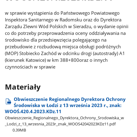
w sprawie wystąpienia do Państwowego Powiatowego
Inspektora Sanitarnego w Radomsku oraz do Dyrektora
Zarządu Zlewni Wód Polskich w Sieradzu, o wydanie opinii
co do potrzeby przeprowadzenia oceny oddziaływania na
środowisko dla przedsięwzięcia polegającego na
przebudowie z rozbudową miejsca obsługi podróżnych
(MOP) Stobiecko Zachód w odcinku drogi (autostrady) A1
(kierunek Katowice) w km 388+800oraz o innych
czynnościach w sprawie
Materiały
Obwieszczenie Regionalnego Dyrektora Ochrony
Środowiska w Łodzi z 13 września 2023 r., znak:
WOOŚ.420.4.2023.KDz.11
Obwieszczenie​_Regionalnego​_Dyrektora​_Ochrony​_Srodowiska​_w​
_Lodzi​_z​_13​_wrzesnia​_2023r​_znak​_WOOS42042023KDz11.pdf
0.39MB