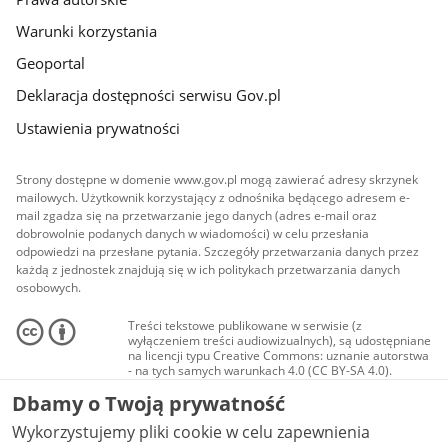
Warunki korzystania
Geoportal
Deklaracja dostępności serwisu Gov.pl
Ustawienia prywatności
Strony dostępne w domenie www.gov.pl mogą zawierać adresy skrzynek
mailowych. Użytkownik korzystający z odnośnika będącego adresem e-
mail zgadza się na przetwarzanie jego danych (adres e-mail oraz
dobrowolnie podanych danych w wiadomości) w celu przesłania
odpowiedzi na przesłane pytania. Szczegóły przetwarzania danych przez
każdą z jednostek znajdują się w ich politykach przetwarzania danych
osobowych.
Treści tekstowe publikowane w serwisie (z
wyłączeniem treści audiowizualnych), są udostępniane
na licencji typu Creative Commons: uznanie autorstwa
- na tych samych warunkach 4.0 (CC BY-SA 4.0).
Materiały audiowizualne, w tym zdjęcia, materiały
Dbamy o Twoją prywatność
audio i wideo, są udostępniane na licencji typu
Creative Commons: uznanie autorstwa użycie
Wykorzystujemy pliki cookie w celu zapewnienia
niekomercyjne - bez utworów zależnych 4.0 (CC BY-
NC-ND 4.0), o ile nie jest to stwierdzone inaczej.