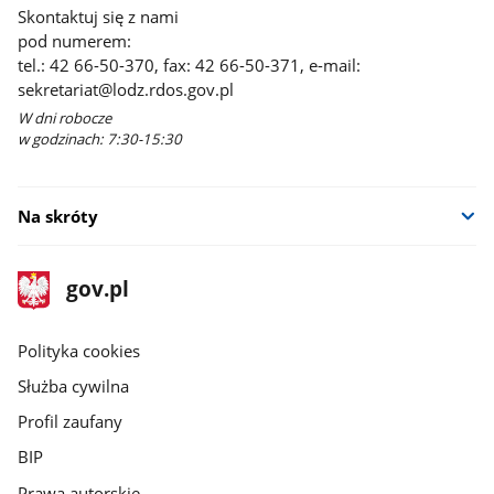
Skontaktuj się z nami
pod numerem:
tel.: 42 66-50-370, fax: 42 66-50-371, e-mail:
sekretariat@lodz.rdos.gov.pl
W dni robocze
w godzinach: 7:30-15:30
Na skróty
stopka
Strona
gov.pl
gov.pl
główna
gov.pl
Polityka cookies
Służba cywilna
Profil zaufany
BIP
Prawa autorskie