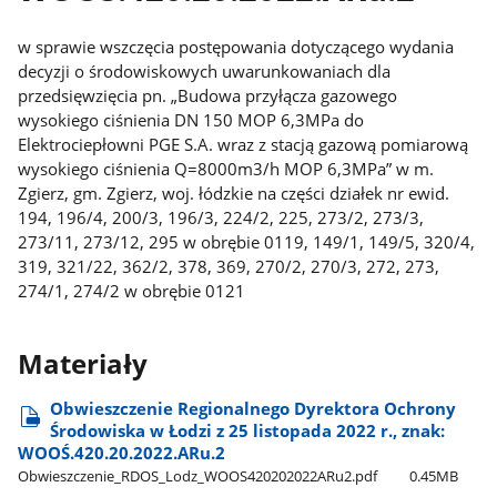
w sprawie wszczęcia postępowania dotyczącego wydania
decyzji o środowiskowych uwarunkowaniach dla
przedsięwzięcia pn. „Budowa przyłącza gazowego
wysokiego ciśnienia DN 150 MOP 6,3MPa do
Elektrociepłowni PGE S.A. wraz z stacją gazową pomiarową
wysokiego ciśnienia Q=8000m3/h MOP 6,3MPa” w m.
Zgierz, gm. Zgierz, woj. łódzkie na części działek nr ewid.
194, 196/4, 200/3, 196/3, 224/2, 225, 273/2, 273/3,
273/11, 273/12, 295 w obrębie 0119, 149/1, 149/5, 320/4,
319, 321/22, 362/2, 378, 369, 270/2, 270/3, 272, 273,
274/1, 274/2 w obrębie 0121
Materiały
Obwieszczenie Regionalnego Dyrektora Ochrony
Środowiska w Łodzi z 25 listopada 2022 r., znak:
WOOŚ.420.20.2022.ARu.2
Obwieszczenie​_RDOS​_Lodz​_WOOS420202022ARu2.pdf
0.45MB