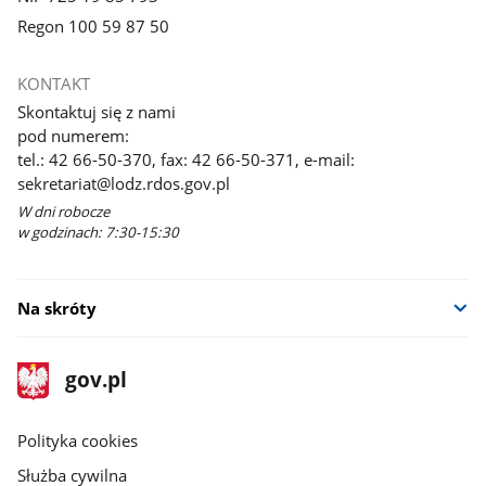
Regon 100 59 87 50
KONTAKT
Skontaktuj się z nami
pod numerem:
tel.: 42 66-50-370, fax: 42 66-50-371, e-mail:
sekretariat@lodz.rdos.gov.pl
W dni robocze
w godzinach: 7:30-15:30
Na skróty
stopka
Strona
gov.pl
gov.pl
główna
gov.pl
Polityka cookies
Służba cywilna