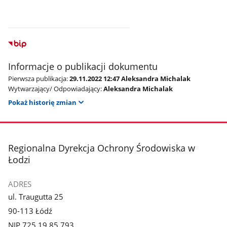
Informacje o publikacji dokumentu
Pierwsza publikacja:
29.11.2022 12:47 Aleksandra Michalak
Wytwarzający/ Odpowiadający:
Aleksandra Michalak
Pokaż historię zmian
stopka
Regionalna Dyrekcja Ochrony Środowiska w
Łodzi
ADRES
ul. Traugutta 25
90-113 Łódź
NIP 725 19 85 793