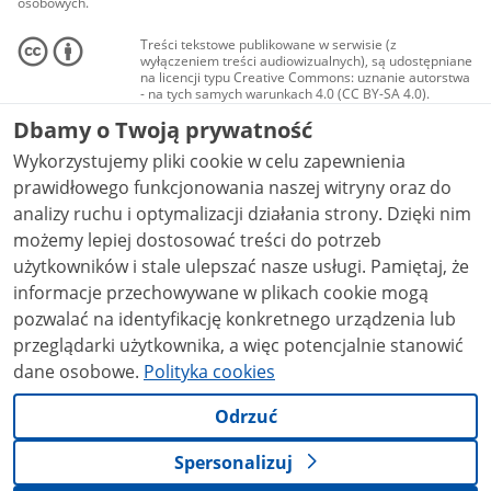
osobowych.
Treści tekstowe publikowane w serwisie (z
wyłączeniem treści audiowizualnych), są udostępniane
na licencji typu Creative Commons: uznanie autorstwa
- na tych samych warunkach 4.0 (CC BY-SA 4.0).
Materiały audiowizualne, w tym zdjęcia, materiały
Dbamy o Twoją prywatność
audio i wideo, są udostępniane na licencji typu
Creative Commons: uznanie autorstwa użycie
Wykorzystujemy pliki cookie w celu zapewnienia
niekomercyjne - bez utworów zależnych 4.0 (CC BY-
NC-ND 4.0), o ile nie jest to stwierdzone inaczej.
prawidłowego funkcjonowania naszej witryny oraz do
analizy ruchu i optymalizacji działania strony. Dzięki nim
możemy lepiej dostosować treści do potrzeb
użytkowników i stale ulepszać nasze usługi. Pamiętaj, że
informacje przechowywane w plikach cookie mogą
pozwalać na identyfikację konkretnego urządzenia lub
przeglądarki użytkownika, a więc potencjalnie stanowić
dane osobowe.
Polityka cookies
Odrzuć
Spersonalizuj