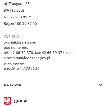
ul. Traugutta 25
90-113 Łódź
NIP 725 19 85 793
Regon 100 59 87 50
KONTAKT
Skontaktuj się z nami
pod numerem:
tel.: 42 66-50-370, fax: 42 66-50-371, e-mail:
sekretariat@lodz.rdos.gov.pl
W dni robocze
w godzinach: 7:30-15:30
Na skróty
stopka
Strona
gov.pl
gov.pl