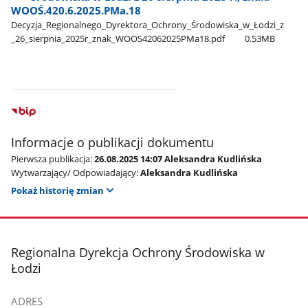
WOOŚ.420.6.2025.PMa.18
Decyzja​_Regionalnego​_Dyrektora​_Ochrony​_Środowiska​_w​_Łodzi​_z​
_26​_sierpnia​_2025r​_znak​_WOOS42062025PMa18.pdf
0.53MB
Informacje o publikacji dokumentu
Pierwsza publikacja:
26.08.2025 14:07 Aleksandra Kudlińska
Wytwarzający/ Odpowiadający:
Aleksandra Kudlińska
Pokaż historię zmian
stopka
Regionalna Dyrekcja Ochrony Środowiska w
Łodzi
ADRES