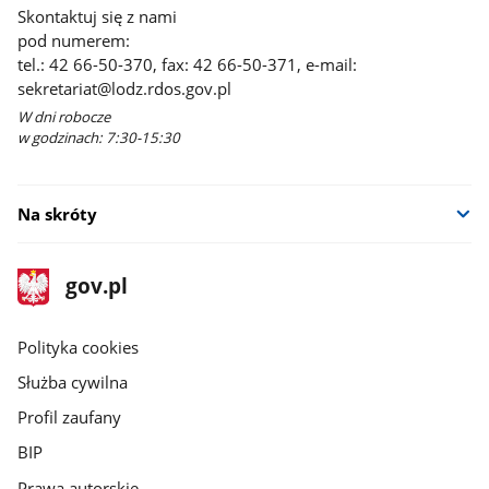
Skontaktuj się z nami
pod numerem:
tel.: 42 66-50-370, fax: 42 66-50-371, e-mail:
sekretariat@lodz.rdos.gov.pl
W dni robocze
w godzinach: 7:30-15:30
Na skróty
stopka
Strona
gov.pl
gov.pl
główna
gov.pl
Polityka cookies
Służba cywilna
Profil zaufany
BIP
Prawa autorskie