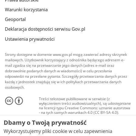
Warunki korzystania
Geoportal
Deklaracja dostępności serwisu Gov.pl
Ustawienia prywatności
Strony dostępne w domenie www.gov.pl mogą zawierać adresy skrzynek
mailowych. Użytkownik korzystający z odnośnika będącego adresem e-
mail zgadza się na przetwarzanie jego danych (adres e-mail oraz
dobrowolnie podanych danych w wiadomości) w celu przesłania
odpowiedzi na przesłane pytania. Szczegóły przetwarzania danych przez
każdą z jednostek znajdują się w ich politykach przetwarzania danych
osobowych.
Treści tekstowe publikowane w serwisie (z
wyłączeniem treści audiowizualnych), są udostępniane
na licencji typu Creative Commons: uznanie autorstwa
- na tych samych warunkach 4.0 (CC BY-SA 4.0).
Materiały audiowizualne, w tym zdjęcia, materiały
Dbamy o Twoją prywatność
audio i wideo, są udostępniane na licencji typu
Creative Commons: uznanie autorstwa użycie
Wykorzystujemy pliki cookie w celu zapewnienia
niekomercyjne - bez utworów zależnych 4.0 (CC BY-
NC-ND 4.0), o ile nie jest to stwierdzone inaczej.