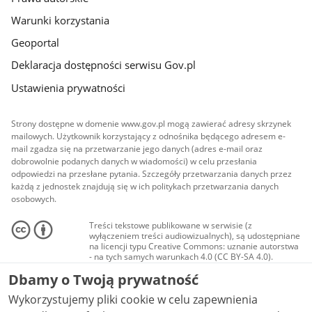
Warunki korzystania
Geoportal
Deklaracja dostępności serwisu Gov.pl
Ustawienia prywatności
Strony dostępne w domenie www.gov.pl mogą zawierać adresy skrzynek
mailowych. Użytkownik korzystający z odnośnika będącego adresem e-
mail zgadza się na przetwarzanie jego danych (adres e-mail oraz
dobrowolnie podanych danych w wiadomości) w celu przesłania
odpowiedzi na przesłane pytania. Szczegóły przetwarzania danych przez
każdą z jednostek znajdują się w ich politykach przetwarzania danych
osobowych.
Treści tekstowe publikowane w serwisie (z
wyłączeniem treści audiowizualnych), są udostępniane
na licencji typu Creative Commons: uznanie autorstwa
- na tych samych warunkach 4.0 (CC BY-SA 4.0).
Materiały audiowizualne, w tym zdjęcia, materiały
Dbamy o Twoją prywatność
audio i wideo, są udostępniane na licencji typu
Creative Commons: uznanie autorstwa użycie
Wykorzystujemy pliki cookie w celu zapewnienia
niekomercyjne - bez utworów zależnych 4.0 (CC BY-
NC-ND 4.0), o ile nie jest to stwierdzone inaczej.