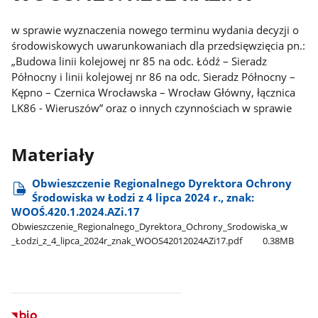
w sprawie wyznaczenia nowego terminu wydania decyzji o
środowiskowych uwarunkowaniach dla przedsięwzięcia pn.:
„Budowa linii kolejowej nr 85 na odc. Łódź – Sieradz
Północny i linii kolejowej nr 86 na odc. Sieradz Północny –
Kępno – Czernica Wrocławska – Wrocław Główny, łącznica
LK86 - Wieruszów” oraz o innych czynnościach w sprawie
Materiały
Obwieszczenie Regionalnego Dyrektora Ochrony
Środowiska w Łodzi z 4 lipca 2024 r., znak:
WOOŚ.420.1.2024.AZi.17
Obwieszczenie​_Regionalnego​_Dyrektora​_Ochrony​_Srodowiska​_w​
_Łodzi​_z​_4​_lipca​_2024r​_znak​_WOOS42012024AZi17.pdf
0.38MB