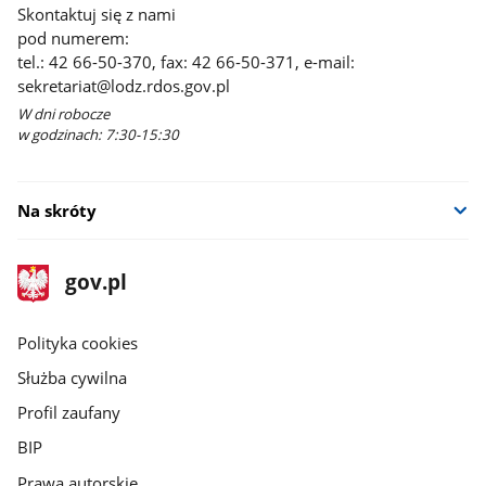
Skontaktuj się z nami
pod numerem:
tel.: 42 66-50-370, fax: 42 66-50-371, e-mail:
sekretariat@lodz.rdos.gov.pl
W dni robocze
w godzinach: 7:30-15:30
Na skróty
stopka
Strona
gov.pl
gov.pl
główna
gov.pl
Polityka cookies
Służba cywilna
Profil zaufany
BIP
Prawa autorskie