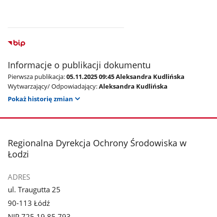
Informacje o publikacji dokumentu
Pierwsza publikacja:
05.11.2025 09:45 Aleksandra Kudlińska
Wytwarzający/ Odpowiadający:
Aleksandra Kudlińska
Pokaż historię zmian
stopka
Regionalna Dyrekcja Ochrony Środowiska w
Łodzi
ADRES
ul. Traugutta 25
90-113 Łódź
NIP 725 19 85 793