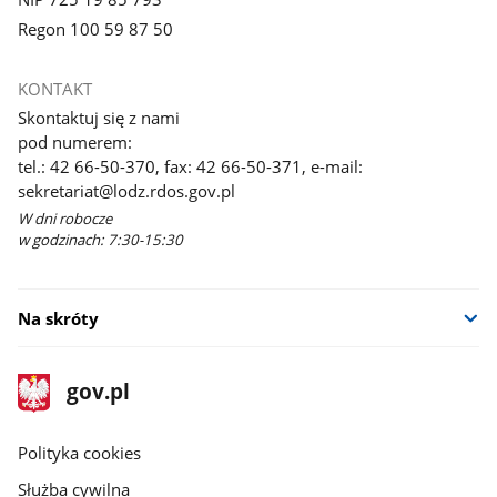
Regon 100 59 87 50
KONTAKT
Skontaktuj się z nami
pod numerem:
tel.: 42 66-50-370, fax: 42 66-50-371, e-mail:
sekretariat@lodz.rdos.gov.pl
W dni robocze
w godzinach: 7:30-15:30
Na skróty
stopka
Strona
gov.pl
gov.pl
główna
gov.pl
Polityka cookies
Służba cywilna