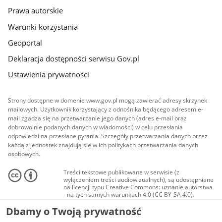
Prawa autorskie
Warunki korzystania
Geoportal
Deklaracja dostępności serwisu Gov.pl
Ustawienia prywatności
Strony dostępne w domenie www.gov.pl mogą zawierać adresy skrzynek
mailowych. Użytkownik korzystający z odnośnika będącego adresem e-
mail zgadza się na przetwarzanie jego danych (adres e-mail oraz
dobrowolnie podanych danych w wiadomości) w celu przesłania
odpowiedzi na przesłane pytania. Szczegóły przetwarzania danych przez
każdą z jednostek znajdują się w ich politykach przetwarzania danych
osobowych.
Treści tekstowe publikowane w serwisie (z
wyłączeniem treści audiowizualnych), są udostępniane
na licencji typu Creative Commons: uznanie autorstwa
- na tych samych warunkach 4.0 (CC BY-SA 4.0).
Materiały audiowizualne, w tym zdjęcia, materiały
Dbamy o Twoją prywatność
audio i wideo, są udostępniane na licencji typu
Creative Commons: uznanie autorstwa użycie