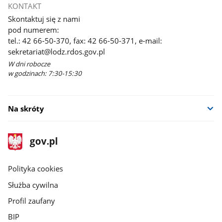
KONTAKT
Skontaktuj się z nami
pod numerem:
tel.: 42 66-50-370, fax: 42 66-50-371, e-mail:
sekretariat@lodz.rdos.gov.pl
W dni robocze
w godzinach: 7:30-15:30
Na skróty
stopka
Strona
gov.pl
gov.pl
główna
gov.pl
Polityka cookies
Służba cywilna
Profil zaufany
BIP