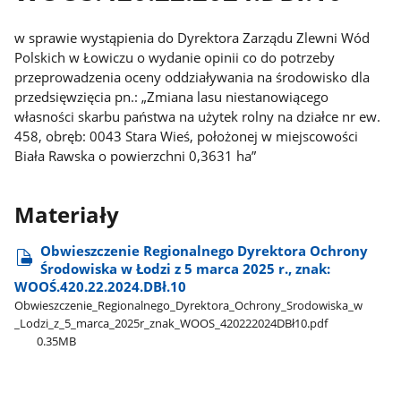
w sprawie wystąpienia do Dyrektora Zarządu Zlewni Wód
Polskich w Łowiczu o wydanie opinii co do potrzeby
przeprowadzenia oceny oddziaływania na środowisko dla
przedsięwzięcia pn.: „Zmiana lasu niestanowiącego
własności skarbu państwa na użytek rolny na działce nr ew.
458, obręb: 0043 Stara Wieś, położonej w miejscowości
Biała Rawska o powierzchni 0,3631 ha”
Materiały
Obwieszczenie Regionalnego Dyrektora Ochrony
Środowiska w Łodzi z 5 marca 2025 r., znak:
WOOŚ.420.22.2024.DBł.10
Obwieszczenie​_Regionalnego​_Dyrektora​_Ochrony​_Srodowiska​_w​
_Lodzi​_z​_5​_marca​_2025r​_znak​_WOOS​_420222024DBł10.pdf
0.35MB