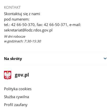
KONTAKT
Skontaktuj się z nami
pod numerem:
tel.: 42 66-50-370, fax: 42 66-50-371, e-mail:
sekretariat@lodz.rdos.gov.pl
W dni robocze
w godzinach: 7:30-15:30
Na skróty
stopka
Strona
gov.pl
gov.pl
główna
gov.pl
Polityka cookies
Służba cywilna
Profil zaufany