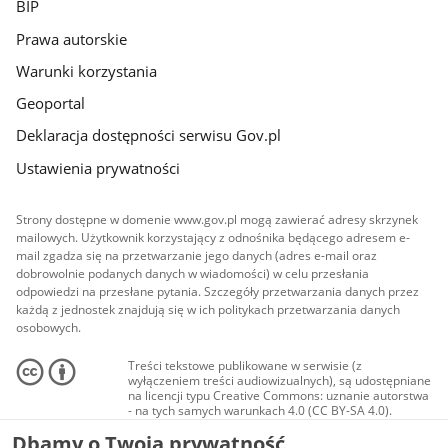
BIP
Prawa autorskie
Warunki korzystania
Geoportal
Deklaracja dostępności serwisu Gov.pl
Ustawienia prywatności
Strony dostępne w domenie www.gov.pl mogą zawierać adresy skrzynek
mailowych. Użytkownik korzystający z odnośnika będącego adresem e-
mail zgadza się na przetwarzanie jego danych (adres e-mail oraz
dobrowolnie podanych danych w wiadomości) w celu przesłania
odpowiedzi na przesłane pytania. Szczegóły przetwarzania danych przez
każdą z jednostek znajdują się w ich politykach przetwarzania danych
osobowych.
Treści tekstowe publikowane w serwisie (z
wyłączeniem treści audiowizualnych), są udostępniane
na licencji typu Creative Commons: uznanie autorstwa
- na tych samych warunkach 4.0 (CC BY-SA 4.0).
Materiały audiowizualne, w tym zdjęcia, materiały
Dbamy o Twoją prywatność
audio i wideo, są udostępniane na licencji typu