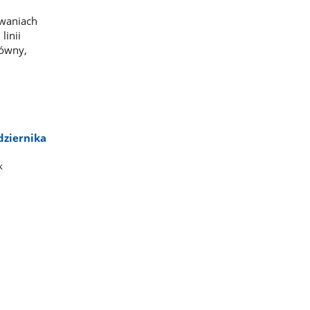
waniach
linii
łówny,
dziernika
​