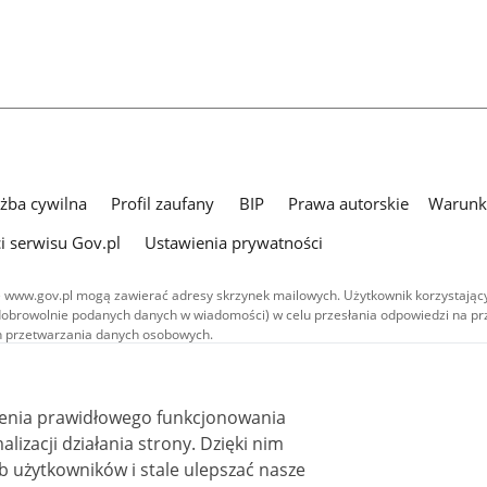
użba cywilna
Profil zaufany
BIP
Prawa autorskie
Warunki
i serwisu Gov.pl
Ustawienia prywatności
 www.gov.pl mogą zawierać adresy skrzynek mailowych. Użytkownik korzystający
dobrowolnie podanych danych w wiadomości) w celu przesłania odpowiedzi na prz
ach przetwarzania danych osobowych.
we publikowane w serwisie (z wyłączeniem treści audiowizualnych), są
 na licencji typu Creative Commons: uznanie autorstwa - na tych samych
 (CC BY-SA 4.0). Materiały audiowizualne, w tym zdjęcia, materiały audio i wideo
ienia prawidłowego funkcjonowania
ane na licencji typu Creative Commons: uznanie autorstwa użycie niekomercyjne 
ależnych 4.0 (CC BY-NC-ND 4.0), o ile nie jest to stwierdzone inaczej.
i działania strony. Dzięki nim
 użytkowników i stale ulepszać nasze