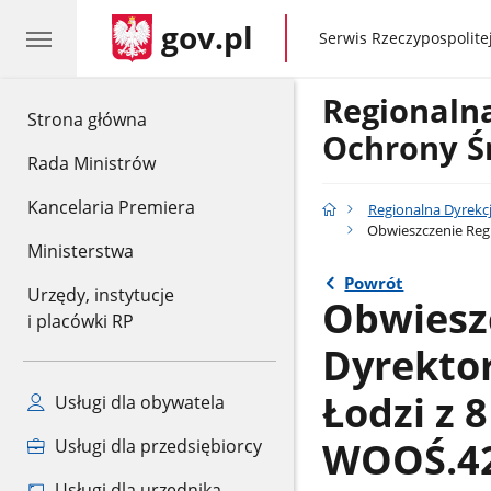
gov.pl
gov.pl
Serwis Rzeczypospolitej
Regionaln
gov.pl
Strona główna
Ochrony Ś
Rada Ministrów
Kancelaria Premiera
Regionalna Dyrekc
Obwieszczenie Regi
Ministerstwa
Powrót
Urzędy, instytucje
Obwiesz
i placówki RP
Dyrekto
Łodzi z 
Usługi dla obywatela
WOOŚ.42
Usługi dla przedsiębiorcy
Usługi dla urzędnika