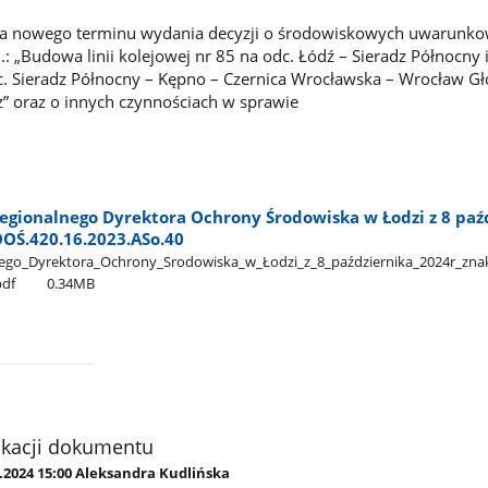
ia nowego terminu wydania decyzji o środowiskowych uwarunko
.: „Budowa linii kolejowej nr 85 na odc. Łódź – Sieradz Północny i 
c. Sieradz Północny – Kępno – Czernica Wrocławska – Wrocław G
z” oraz o innych czynnościach w sprawie
egionalnego Dyrektora Ochrony Środowiska w Łodzi z 8 paź
OOŚ.420.16.2023.ASo.40
o​_Dyrektora​_Ochrony​_Srodowiska​_w​_Łodzi​_z​_8​_października​_2024r​_znak
df
0.34MB
ikacji dokumentu
.2024 15:00 Aleksandra Kudlińska