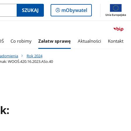
Logowanie
SZUKAJ
mObywatel
do
panelu
OŚ
Co robimy
Załatw sprawę
Aktualności
Kontakt
iadomienia
Rok 2024
znak: WOOŚ.420.16.2023.ASo.40
k: