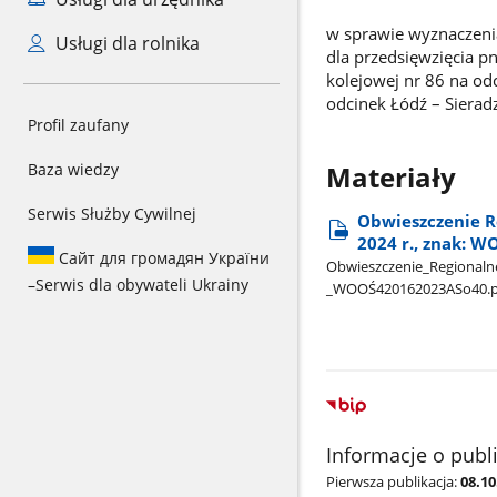
w sprawie wyznaczen
Usługi dla rolnika
dla przedsięwzięcia pn
kolejowej nr 86 na od
odcinek Łódź – Sierad
Profil zaufany
Baza wiedzy
Materiały
Serwis Służby Cywilnej
Obwieszczenie R
2024 r., znak: W
Сайт для громадян України
Obwieszczenie​_Regionalneg
–
Serwis dla obywateli Ukrainy
_WOOŚ420162023ASo40.p
Informacje o publ
Pierwsza publikacja:
08.10