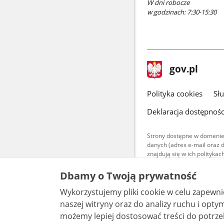
W dni robocze
w godzinach: 7:30-15:30
stopka
Strona
gov.pl
gov.pl
główna
gov.pl
Polityka cookies
Sł
Deklaracja dostępnośc
Strony dostępne w domenie
danych (adres e-mail oraz 
znajdują się w ich polityk
Treści teksto
Dbamy o Twoją prywatność
udostępniane
warunkach 4.0
Wykorzystujemy pliki cookie w celu zapewn
są udostępni
bez utworów z
naszej witryny oraz do analizy ruchu i optymalizacj
możemy lepiej dostosować treści do potrzeb