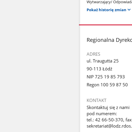
Wytwarzający/ Odpowiada
Pokaż historię zmian
stopka
Regionalna Dyrek
ADRES
ul. Traugutta 25
90-113 Łódź
NIP 725 19 85 793
Regon 100 59 87 50
KONTAKT
Skontaktuj się z nami
pod numerem:
tel.: 42 66-50-370, fa
sekretariat@lodz.rdos.