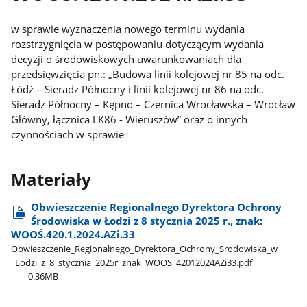
w sprawie wyznaczenia nowego terminu wydania
rozstrzygnięcia w postępowaniu dotyczącym wydania
decyzji o środowiskowych uwarunkowaniach dla
przedsięwzięcia pn.: „Budowa linii kolejowej nr 85 na odc.
Łódź – Sieradz Północny i linii kolejowej nr 86 na odc.
Sieradz Północny – Kępno – Czernica Wrocławska – Wrocław
Główny, łącznica LK86 - Wieruszów” oraz o innych
czynnościach w sprawie
Materiały
Obwieszczenie Regionalnego Dyrektora Ochrony
Środowiska w Łodzi z 8 stycznia 2025 r., znak:
WOOŚ.420.1.2024.AZi.33
Obwieszczenie​_Regionalnego​_Dyrektora​_Ochrony​_Srodowiska​_w​
_Lodzi​_z​_8​_stycznia​_2025r​_znak​_WOOS​_42012024AZi33.pdf
0.36MB