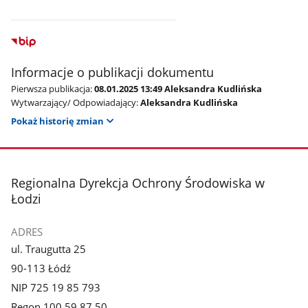
Informacje o publikacji dokumentu
Pierwsza publikacja:
08.01.2025 13:49 Aleksandra Kudlińska
Wytwarzający/ Odpowiadający:
Aleksandra Kudlińska
Pokaż historię zmian
stopka
Regionalna Dyrekcja Ochrony Środowiska w
Łodzi
ADRES
ul. Traugutta 25
90-113 Łódź
NIP 725 19 85 793
Regon 100 59 87 50