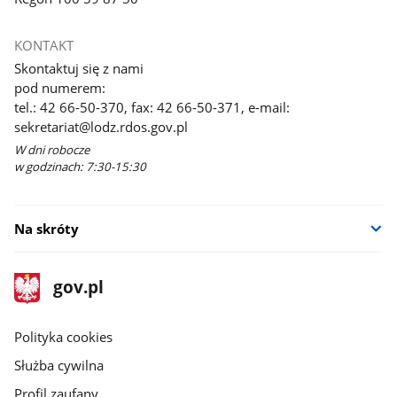
KONTAKT
Skontaktuj się z nami
pod numerem:
tel.: 42 66-50-370, fax: 42 66-50-371, e-mail:
sekretariat@lodz.rdos.gov.pl
W dni robocze
w godzinach: 7:30-15:30
Na skróty
stopka
Strona
gov.pl
gov.pl
główna
gov.pl
Polityka cookies
Służba cywilna
Profil zaufany