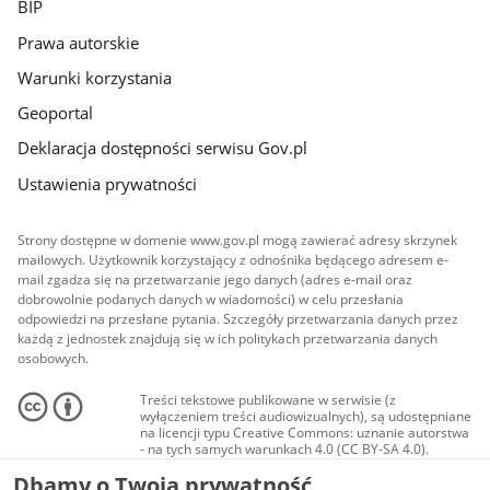
BIP
Prawa autorskie
Warunki korzystania
Geoportal
Deklaracja dostępności serwisu Gov.pl
Ustawienia prywatności
Strony dostępne w domenie www.gov.pl mogą zawierać adresy skrzynek
mailowych. Użytkownik korzystający z odnośnika będącego adresem e-
mail zgadza się na przetwarzanie jego danych (adres e-mail oraz
dobrowolnie podanych danych w wiadomości) w celu przesłania
odpowiedzi na przesłane pytania. Szczegóły przetwarzania danych przez
każdą z jednostek znajdują się w ich politykach przetwarzania danych
osobowych.
Treści tekstowe publikowane w serwisie (z
wyłączeniem treści audiowizualnych), są udostępniane
na licencji typu Creative Commons: uznanie autorstwa
- na tych samych warunkach 4.0 (CC BY-SA 4.0).
Materiały audiowizualne, w tym zdjęcia, materiały
Dbamy o Twoją prywatność
audio i wideo, są udostępniane na licencji typu