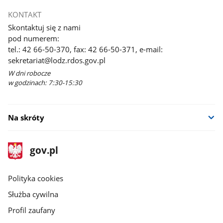
KONTAKT
Skontaktuj się z nami
pod numerem:
tel.: 42 66-50-370, fax: 42 66-50-371, e-mail:
sekretariat@lodz.rdos.gov.pl
W dni robocze
w godzinach: 7:30-15:30
Na skróty
stopka
Strona
gov.pl
gov.pl
główna
gov.pl
Polityka cookies
Służba cywilna
Profil zaufany