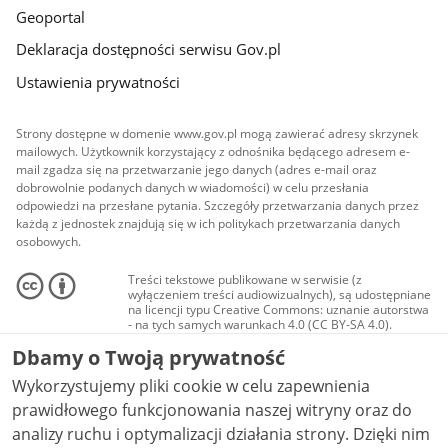
Geoportal
Deklaracja dostępności serwisu Gov.pl
Ustawienia prywatności
Strony dostępne w domenie www.gov.pl mogą zawierać adresy skrzynek
mailowych. Użytkownik korzystający z odnośnika będącego adresem e-
mail zgadza się na przetwarzanie jego danych (adres e-mail oraz
dobrowolnie podanych danych w wiadomości) w celu przesłania
odpowiedzi na przesłane pytania. Szczegóły przetwarzania danych przez
każdą z jednostek znajdują się w ich politykach przetwarzania danych
osobowych.
Treści tekstowe publikowane w serwisie (z
wyłączeniem treści audiowizualnych), są udostępniane
na licencji typu Creative Commons: uznanie autorstwa
- na tych samych warunkach 4.0 (CC BY-SA 4.0).
Materiały audiowizualne, w tym zdjęcia, materiały
Dbamy o Twoją prywatność
audio i wideo, są udostępniane na licencji typu
Creative Commons: uznanie autorstwa użycie
Wykorzystujemy pliki cookie w celu zapewnienia
niekomercyjne - bez utworów zależnych 4.0 (CC BY-
NC-ND 4.0), o ile nie jest to stwierdzone inaczej.
prawidłowego funkcjonowania naszej witryny oraz do
analizy ruchu i optymalizacji działania strony. Dzięki nim