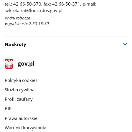
tel.: 42 66-50-370, fax: 42 66-50-371, e-mail:
sekretariat@lodz.rdos.gov.pl
W dni robocze
w godzinach: 7:30-15:30
Na skróty
stopka
Strona
gov.pl
gov.pl
główna
gov.pl
Polityka cookies
Służba cywilna
Profil zaufany
BIP
Prawa autorskie
Warunki korzystania