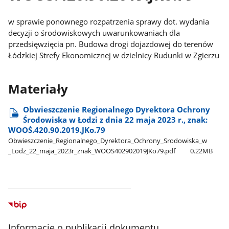
w sprawie ponownego rozpatrzenia sprawy dot. wydania
decyzji o środowiskowych uwarunkowaniach dla
przedsięwzięcia pn. Budowa drogi dojazdowej do terenów
Łódzkiej Strefy Ekonomicznej w dzielnicy Rudunki w Zgierzu
Materiały
Obwieszczenie Regionalnego Dyrektora Ochrony
Środowiska w Łodzi z dnia 22 maja 2023 r., znak:
WOOŚ.420.90.2019.JKo.79
Obwieszczenie​_Regionalnego​_Dyrektora​_Ochrony​_Srodowiska​_w​
_Lodz​_22​_maja​_2023r​_znak​_WOOS402902019JKo79.pdf
0.22MB
Informacje o publikacji dokumentu