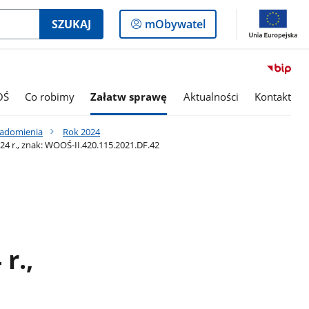
Logowanie
SZUKAJ
mObywatel
do
panelu
OŚ
Co robimy
Załatw sprawę
Aktualności
Kontakt
iadomienia
Rok 2024
 r., znak: WOOŚ-II.420.115.2021.DF.42
r.,
2