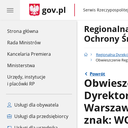
gov.pl
gov.pl
Serwis Rzeczypospolitej
Regionaln
gov.pl
Strona główna
Ochrony Ś
Rada Ministrów
Kancelaria Premiera
Regionalna Dyrekc
Obwieszczenie Regi
Ministerstwa
Powrót
Urzędy, instytucje
Obwiesz
i placówki RP
Dyrekto
Warszawi
Usługi dla obywatela
znak: WO
Usługi dla przedsiębiorcy
Usługi dla urzędnika