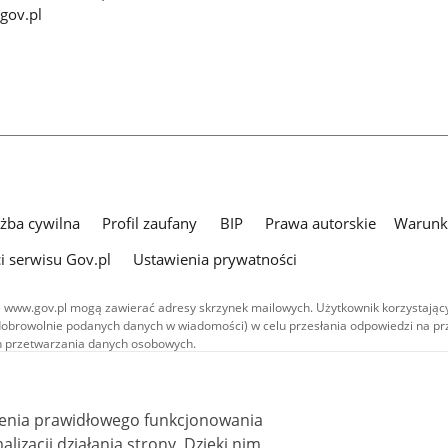
gov.pl
użba cywilna
Profil zaufany
BIP
Prawa autorskie
Warunki
i serwisu Gov.pl
Ustawienia prywatności
 www.gov.pl mogą zawierać adresy skrzynek mailowych. Użytkownik korzystający
dobrowolnie podanych danych w wiadomości) w celu przesłania odpowiedzi na prz
ach przetwarzania danych osobowych.
we publikowane w serwisie (z wyłączeniem treści audiowizualnych), są
 na licencji typu Creative Commons: uznanie autorstwa - na tych samych
 (CC BY-SA 4.0). Materiały audiowizualne, w tym zdjęcia, materiały audio i wideo
ienia prawidłowego funkcjonowania
ane na licencji typu Creative Commons: uznanie autorstwa użycie niekomercyjne 
ależnych 4.0 (CC BY-NC-ND 4.0), o ile nie jest to stwierdzone inaczej.
i działania strony. Dzięki nim