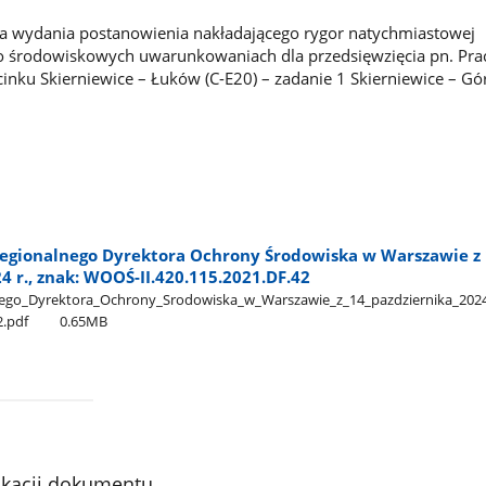
a wydania postanowienia nakładającego rygor natychmiastowej
o środowiskowych uwarunkowaniach dla przedsięwzięcia pn. Prace
cinku Skierniewice – Łuków (C-E20) – zadanie 1 Skierniewice – Gó
egionalnego Dyrektora Ochrony Środowiska w Warszawie z
4 r., znak: WOOŚ-II.420.115.2021.DF.42
go​_Dyrektora​_Ochrony​_Srodowiska​_w​_Warszawie​_z​_14​_pazdziernika​_2024
.pdf
0.65MB
ikacji dokumentu