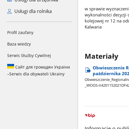
w sprawie wyznaczeni
Usługi dla rolnika
wykonalności decyzji 
kolejowej nr 12 na od
Kalwaria
Profil zaufany
Baza wiedzy
Materiały
Serwis Służby Cywilnej
Сайт для громадян України
Obwieszczenie R
października 202
–
Serwis dla obywateli Ukrainy
Obwieszczenie​_Regionalne
_WOOS-II4201152021DF42
Informacje o publ