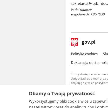
sekretariat@lodz.rdos.
W dni robocze
w godzinach: 7:30-15:30
stopka
Strona
gov.pl
gov.pl
główna
gov.pl
Polityka cookies
Sł
Deklaracja dostępnośc
Strony dostępne w domenie
danych (adres e-mail oraz 
znajdują się w ich polityk
Treści teksto
Dbamy o Twoją prywatność
udostępniane
warunkach 4.0
Wykorzystujemy pliki cookie w celu zapewn
są udostępni
bez utworów z
naszej witryny oraz do analizy ruchu i optymalizacj