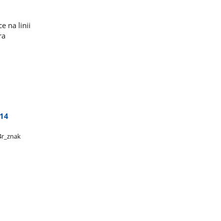
 na linii
ra
 14
r​_znak​