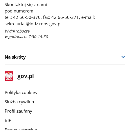
Skontaktuj się z nami
pod numerem:
tel.: 42 66-50-370, fax: 42 66-50-371, e-mail:
sekretariat@lodz.rdos.gov.pl
W dni robocze
w godzinach: 7:30-15:30
Na skróty
stopka
Strona
gov.pl
gov.pl
główna
gov.pl
Polityka cookies
Służba cywilna
Profil zaufany
BIP
Prawa autorskie