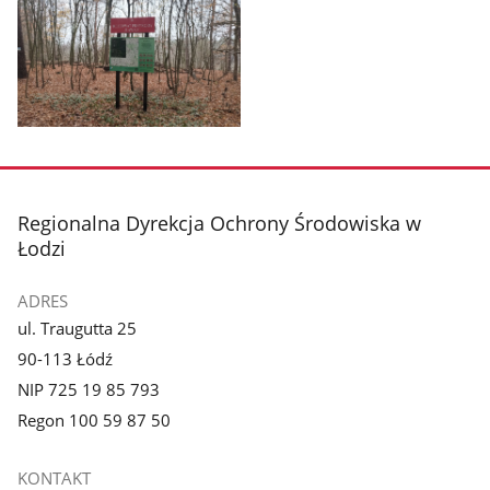
zdjęcie
zdjęcie
1
2
z
z
galerii.
galerii.
Pokaż
zdjęcie
3
z
stopka
Regionalna Dyrekcja Ochrony Środowiska w
galerii.
Łodzi
ADRES
ul. Traugutta 25
90-113 Łódź
NIP 725 19 85 793
Regon 100 59 87 50
KONTAKT