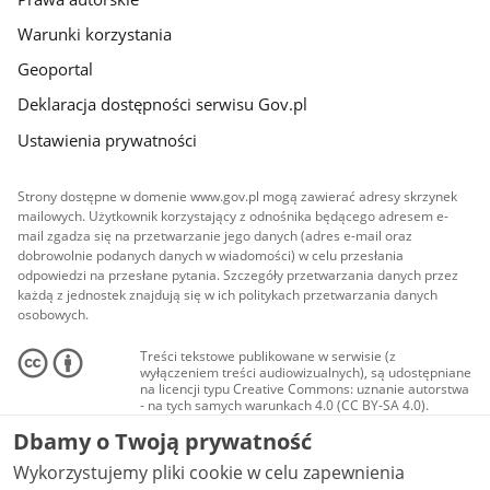
Warunki korzystania
Geoportal
Deklaracja dostępności serwisu Gov.pl
Ustawienia prywatności
Strony dostępne w domenie www.gov.pl mogą zawierać adresy skrzynek
mailowych. Użytkownik korzystający z odnośnika będącego adresem e-
mail zgadza się na przetwarzanie jego danych (adres e-mail oraz
dobrowolnie podanych danych w wiadomości) w celu przesłania
odpowiedzi na przesłane pytania. Szczegóły przetwarzania danych przez
każdą z jednostek znajdują się w ich politykach przetwarzania danych
osobowych.
Treści tekstowe publikowane w serwisie (z
wyłączeniem treści audiowizualnych), są udostępniane
na licencji typu Creative Commons: uznanie autorstwa
- na tych samych warunkach 4.0 (CC BY-SA 4.0).
Materiały audiowizualne, w tym zdjęcia, materiały
Dbamy o Twoją prywatność
audio i wideo, są udostępniane na licencji typu
Creative Commons: uznanie autorstwa użycie
Wykorzystujemy pliki cookie w celu zapewnienia
niekomercyjne - bez utworów zależnych 4.0 (CC BY-
NC-ND 4.0), o ile nie jest to stwierdzone inaczej.