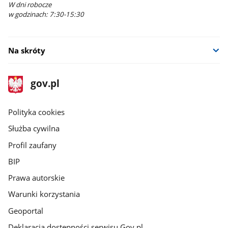
W dni robocze
w godzinach: 7:30-15:30
Na skróty
stopka
Strona
gov.pl
gov.pl
główna
gov.pl
Polityka cookies
Służba cywilna
Profil zaufany
BIP
Prawa autorskie
Warunki korzystania
Geoportal
Deklaracja dostępności serwisu Gov.pl