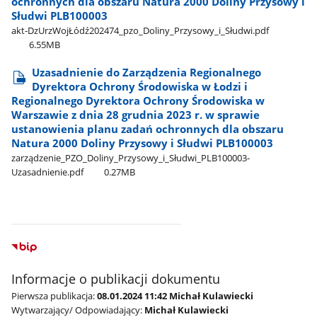
ochronnych dla obszaru Natura 2000 Doliny Przysowy i
Słudwi PLB100003
akt-DzUrzWojŁódź202474​_pzo​_Doliny​_Przysowy​_i​_Słudwi.pdf
6.55MB
Uzasadnienie do Zarządzenia Regionalnego
Dyrektora Ochrony Środowiska w Łodzi i
Regionalnego Dyrektora Ochrony Środowiska w
Warszawie z dnia 28 grudnia 2023 r. w sprawie
ustanowienia planu zadań ochronnych dla obszaru
Natura 2000 Doliny Przysowy i Słudwi PLB100003
zarządzenie​_PZO​_Doliny​_Przysowy​_i​_Słudwi​_PLB100003-
Uzasadnienie.pdf
0.27MB
Informacje o publikacji dokumentu
Pierwsza publikacja:
08.01.2024 11:42 Michał Kulawiecki
Wytwarzający/ Odpowiadający:
Michał Kulawiecki