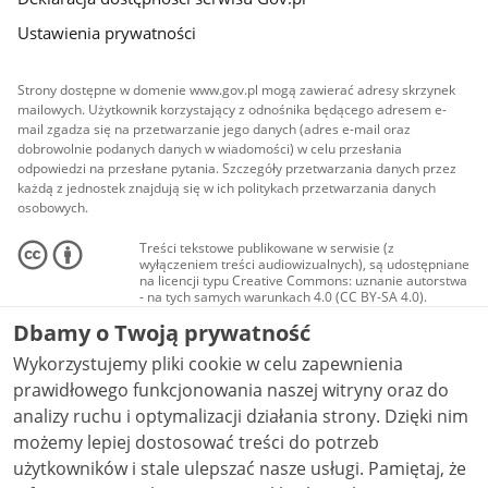
Ustawienia prywatności
Strony dostępne w domenie www.gov.pl mogą zawierać adresy skrzynek
mailowych. Użytkownik korzystający z odnośnika będącego adresem e-
mail zgadza się na przetwarzanie jego danych (adres e-mail oraz
dobrowolnie podanych danych w wiadomości) w celu przesłania
odpowiedzi na przesłane pytania. Szczegóły przetwarzania danych przez
każdą z jednostek znajdują się w ich politykach przetwarzania danych
osobowych.
Treści tekstowe publikowane w serwisie (z
wyłączeniem treści audiowizualnych), są udostępniane
na licencji typu Creative Commons: uznanie autorstwa
- na tych samych warunkach 4.0 (CC BY-SA 4.0).
Materiały audiowizualne, w tym zdjęcia, materiały
Dbamy o Twoją prywatność
audio i wideo, są udostępniane na licencji typu
Creative Commons: uznanie autorstwa użycie
Wykorzystujemy pliki cookie w celu zapewnienia
niekomercyjne - bez utworów zależnych 4.0 (CC BY-
NC-ND 4.0), o ile nie jest to stwierdzone inaczej.
prawidłowego funkcjonowania naszej witryny oraz do
analizy ruchu i optymalizacji działania strony. Dzięki nim
możemy lepiej dostosować treści do potrzeb
użytkowników i stale ulepszać nasze usługi. Pamiętaj, że