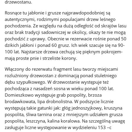
drzewostanu.
Rosnące tu jabłonie i grusze najprawdopodobniej są
autentycznymi, rodzimymi populacjami drzew leśnego
pochodzenia. Ze względu na dużą odległość od skrajów lasu
oraz brak tradycji sadowniczej w okolicy, okazy te nie mogą
pochodzić z uprawy. Obecnie w rezerwacie rośnie ponad 50
dzikich jabłoni i ponad 60 grusz. Ich wiek szacuje się na 90-
100 lat. Najstarsze drzewa cechują się pięknym pokrojem-
mają proste pnie i strzeliste korony.
Włączony do rezerwatu fragment lasu tworzy miejscami
rozluźniony drzewostan z dominacją ponad stuletniego
dębu szypułkowego. W drzewostanie występuje też
pochodząca z nasadzeń sosna w wieku ponad 100 lat.
Domieszkowo występuje grab pospolity, brzoza
brodawkowata, lipa drobnolistna. W podszycie licznie
występują takie gatunki jak: głóg jednoszyjkowy, kruszyna
pospolita, śliwa tarnina oraz z mniejszym udziałem grusza
pospolita, leszczyna, kalina koralowa. Na szczególną uwagę
zasługuje liczne występowanie w wydzieleniu 153 –c