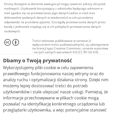
Strony dostępne w domenie www.gov.pl mogą zawierać adresy skrzynek
mailowych. Użytkownik korzystający z odnośnika będącego adresem e-
mail zgadza się na przetwarzanie jego danych (adres e-mail oraz
dobrowolnie podanych danych w wiadomości) w celu przesłania
odpowiedzi na przesłane pytania. Szczegóły przetwarzania danych przez
każdą z jednostek znajdują się w ich politykach przetwarzania danych
osobowych.
Treści tekstowe publikowane w serwisie (z
wyłączeniem treści audiowizualnych), są udostępniane
na licencji typu Creative Commons: uznanie autorstwa
- na tych samych warunkach 4.0 (CC BY-SA 4.0).
Materiały audiowizualne, w tym zdjęcia, materiały
Dbamy o Twoją prywatność
audio i wideo, są udostępniane na licencji typu
Creative Commons: uznanie autorstwa użycie
Wykorzystujemy pliki cookie w celu zapewnienia
niekomercyjne - bez utworów zależnych 4.0 (CC BY-
NC-ND 4.0), o ile nie jest to stwierdzone inaczej.
prawidłowego funkcjonowania naszej witryny oraz do
analizy ruchu i optymalizacji działania strony. Dzięki nim
możemy lepiej dostosować treści do potrzeb
użytkowników i stale ulepszać nasze usługi. Pamiętaj, że
informacje przechowywane w plikach cookie mogą
pozwalać na identyfikację konkretnego urządzenia lub
przeglądarki użytkownika, a więc potencjalnie stanowić