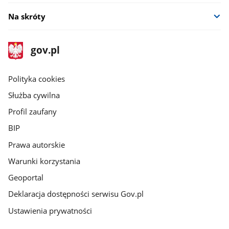
Na skróty
stopka
Strona
gov.pl
gov.pl
główna
gov.pl
Polityka cookies
Służba cywilna
Profil zaufany
BIP
Prawa autorskie
Warunki korzystania
Geoportal
Deklaracja dostępności serwisu Gov.pl
Ustawienia prywatności