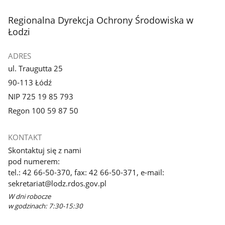
3
z
stopka
Regionalna Dyrekcja Ochrony Środowiska w
galerii.
Łodzi
ADRES
ul. Traugutta 25
90-113 Łódź
NIP 725 19 85 793
Regon 100 59 87 50
KONTAKT
Skontaktuj się z nami
pod numerem:
tel.: 42 66-50-370, fax: 42 66-50-371, e-mail:
sekretariat@lodz.rdos.gov.pl
W dni robocze
w godzinach: 7:30-15:30