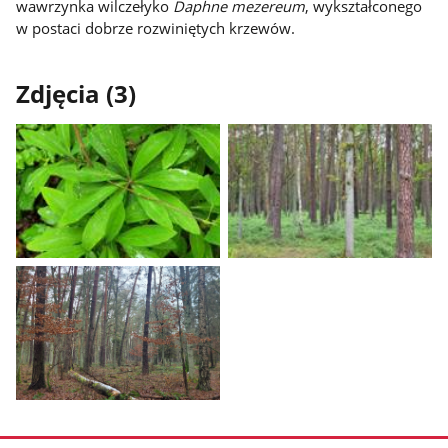
wawrzynka wilczełyko
Daphne mezereum
, wykształconego
w postaci dobrze rozwiniętych krzewów.
Zdjęcia (3)
Pokaż
Pokaż
zdjęcie
zdjęcie
1
2
z
z
galerii.
galerii.
Pokaż
zdjęcie