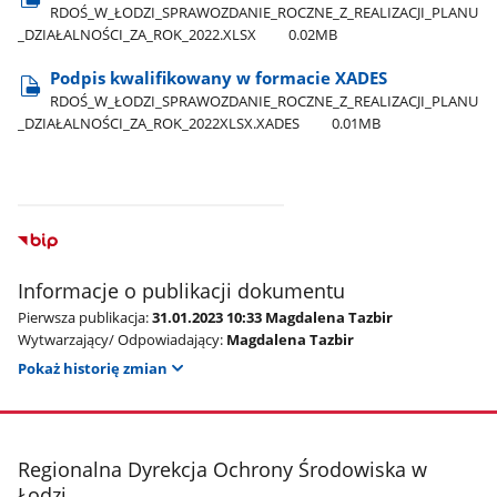
RDOŚ​_W​_ŁODZI​_SPRAWOZDANIE​_ROCZNE​_Z​_REALIZACJI​_PLANU​
_DZIAŁALNOŚCI​_ZA​_ROK​_2022.XLSX
0.02MB
Podpis kwalifikowany w formacie XADES
RDOŚ​_W​_ŁODZI​_SPRAWOZDANIE​_ROCZNE​_Z​_REALIZACJI​_PLANU​
_DZIAŁALNOŚCI​_ZA​_ROK​_2022XLSX.XADES
0.01MB
Informacje o publikacji dokumentu
Pierwsza publikacja:
31.01.2023 10:33 Magdalena Tazbir
Wytwarzający/ Odpowiadający:
Magdalena Tazbir
Pokaż historię zmian
stopka
Regionalna Dyrekcja Ochrony Środowiska w
Łodzi