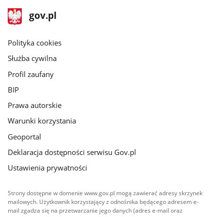
stopka
Strona
gov.pl
gov.pl
główna
gov.pl
Polityka cookies
Służba cywilna
Profil zaufany
BIP
Prawa autorskie
Warunki korzystania
Geoportal
Deklaracja dostępności serwisu Gov.pl
Ustawienia prywatności
Strony dostępne w domenie www.gov.pl mogą zawierać adresy skrzynek
mailowych. Użytkownik korzystający z odnośnika będącego adresem e-
mail zgadza się na przetwarzanie jego danych (adres e-mail oraz