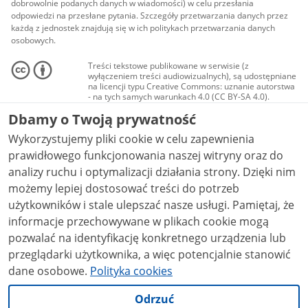
dobrowolnie podanych danych w wiadomości) w celu przesłania
odpowiedzi na przesłane pytania. Szczegóły przetwarzania danych przez
każdą z jednostek znajdują się w ich politykach przetwarzania danych
osobowych.
Treści tekstowe publikowane w serwisie (z
wyłączeniem treści audiowizualnych), są udostępniane
na licencji typu Creative Commons: uznanie autorstwa
- na tych samych warunkach 4.0 (CC BY-SA 4.0).
Materiały audiowizualne, w tym zdjęcia, materiały
Dbamy o Twoją prywatność
audio i wideo, są udostępniane na licencji typu
Creative Commons: uznanie autorstwa użycie
Wykorzystujemy pliki cookie w celu zapewnienia
niekomercyjne - bez utworów zależnych 4.0 (CC BY-
NC-ND 4.0), o ile nie jest to stwierdzone inaczej.
prawidłowego funkcjonowania naszej witryny oraz do
analizy ruchu i optymalizacji działania strony. Dzięki nim
możemy lepiej dostosować treści do potrzeb
użytkowników i stale ulepszać nasze usługi. Pamiętaj, że
informacje przechowywane w plikach cookie mogą
pozwalać na identyfikację konkretnego urządzenia lub
przeglądarki użytkownika, a więc potencjalnie stanowić
dane osobowe.
Polityka cookies
Odrzuć