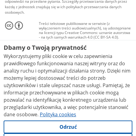
odpowiedzi na przesłane pytania. Szczegóły przetwarzania danych przez
każdą z jednostek znajdują się w ich politykach przetwarzania danych
osobowych.
Treści tekstowe publikowane w serwisie (z
wyłączeniem treści audiowizualnych), są udostępniane
na licencji typu Creative Commons: uznanie autorstwa
- na tych samych warunkach 4.0 (CC BY-SA 4.0).
Materiały audiowizualne, w tym zdjęcia, materiały
Dbamy o Twoją prywatność
audio i wideo, są udostępniane na licencji typu
Creative Commons: uznanie autorstwa użycie
Wykorzystujemy pliki cookie w celu zapewnienia
niekomercyjne - bez utworów zależnych 4.0 (CC BY-
NC-ND 4.0), o ile nie jest to stwierdzone inaczej.
prawidłowego funkcjonowania naszej witryny oraz do
analizy ruchu i optymalizacji działania strony. Dzięki nim
możemy lepiej dostosować treści do potrzeb
użytkowników i stale ulepszać nasze usługi. Pamiętaj, że
informacje przechowywane w plikach cookie mogą
pozwalać na identyfikację konkretnego urządzenia lub
przeglądarki użytkownika, a więc potencjalnie stanowić
dane osobowe.
Polityka cookies
Odrzuć