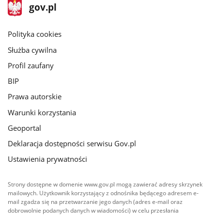
stopka
Strona
gov.pl
gov.pl
główna
gov.pl
Polityka cookies
Służba cywilna
Profil zaufany
BIP
Prawa autorskie
Warunki korzystania
Geoportal
Deklaracja dostępności serwisu Gov.pl
Ustawienia prywatności
Strony dostępne w domenie www.gov.pl mogą zawierać adresy skrzynek
mailowych. Użytkownik korzystający z odnośnika będącego adresem e-
mail zgadza się na przetwarzanie jego danych (adres e-mail oraz
dobrowolnie podanych danych w wiadomości) w celu przesłania