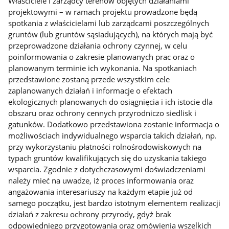
Właściciele i zarządcy terenów objętych działaniami
projektowymi – w ramach projektu prowadzone będą
spotkania z właścicielami lub zarządcami poszczególnych
gruntów (lub gruntów sąsiadujących), na których mają być
przeprowadzone działania ochrony czynnej, w celu
poinformowania o zakresie planowanych prac oraz o
planowanym terminie ich wykonania. Na spotkaniach
przedstawione zostaną przede wszystkim cele
zaplanowanych działań i informacje o efektach
ekologicznych planowanych do osiągnięcia i ich istocie dla
obszaru oraz ochrony cennych przyrodniczo siedlisk i
gatunków. Dodatkowo przedstawiona zostanie informacja o
możliwościach indywidualnego wsparcia takich działań, np.
przy wykorzystaniu płatności rolnośrodowiskowych na
typach gruntów kwalifikujących się do uzyskania takiego
wsparcia. Zgodnie z dotychczasowymi doświadczeniami
należy mieć na uwadze, iż proces informowania oraz
angażowania interesariuszy na każdym etapie już od
samego początku, jest bardzo istotnym elementem realizacji
działań z zakresu ochrony przyrody, gdyż brak
odpowiedniego przygotowania oraz omówienia wszelkich