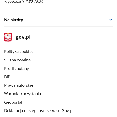
w godzinach: 7:30-15:30
Na skróty
stopka
Strona
gov.pl
gov.pl
główna
gov.pl
Polityka cookies
Służba cywilna
Profil zaufany
BIP
Prawa autorskie
Warunki korzystania
Geoportal
Deklaracja dostępności serwisu Gov.pl