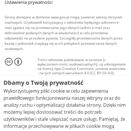
Ustawienia prywatności
Strony dostępne w domenie www.gov.pl mogą zawierać adresy skrzynek
mailowych. Użytkownik korzystający z odnośnika będącego adresem e-
mail zgadza się na przetwarzanie jego danych (adres e-mail oraz
dobrowolnie podanych danych w wiadomości) w celu przesłania
odpowiedzi na przesłane pytania. Szczegóły przetwarzania danych przez
każdą z jednostek znajdują się w ich politykach przetwarzania danych
osobowych.
Treści tekstowe publikowane w serwisie (z
wyłączeniem treści audiowizualnych), są udostępniane
na licencji typu Creative Commons: uznanie autorstwa
- na tych samych warunkach 4.0 (CC BY-SA 4.0).
Materiały audiowizualne, w tym zdjęcia, materiały
Dbamy o Twoją prywatność
audio i wideo, są udostępniane na licencji typu
Creative Commons: uznanie autorstwa użycie
Wykorzystujemy pliki cookie w celu zapewnienia
niekomercyjne - bez utworów zależnych 4.0 (CC BY-
NC-ND 4.0), o ile nie jest to stwierdzone inaczej.
prawidłowego funkcjonowania naszej witryny oraz do
analizy ruchu i optymalizacji działania strony. Dzięki nim
możemy lepiej dostosować treści do potrzeb
użytkowników i stale ulepszać nasze usługi. Pamiętaj, że
informacje przechowywane w plikach cookie mogą