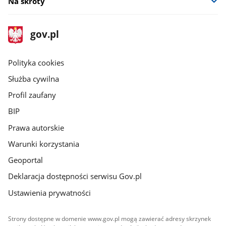
Na skróty
stopka
Strona
gov.pl
gov.pl
główna
gov.pl
Polityka cookies
Służba cywilna
Profil zaufany
BIP
Prawa autorskie
Warunki korzystania
Geoportal
Deklaracja dostępności serwisu Gov.pl
Ustawienia prywatności
Strony dostępne w domenie www.gov.pl mogą zawierać adresy skrzynek