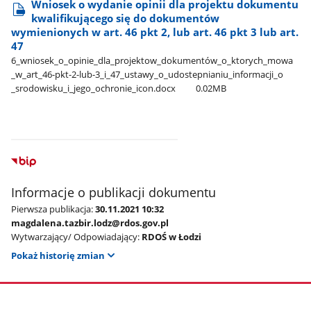
Wniosek o wydanie opinii dla projektu dokumentu
kwalifikującego się do dokumentów
wymienionych w art. 46 pkt 2, lub art. 46 pkt 3 lub art.
47
6​_wniosek​_o​_opinie​_dla​_projektow​_dokumentów​_o​_ktorych​_mowa​
_w​_art​_46-pkt-2-lub-3​_i​_47​_ustawy​_o​_udostepnianiu​_informacji​_o​
_srodowisku​_i​_jego​_ochronie​_icon.docx
0.02MB
Informacje o publikacji dokumentu
Pierwsza publikacja:
30.11.2021 10:32
magdalena.tazbir.lodz@rdos.gov.pl
Wytwarzający/ Odpowiadający:
RDOŚ w Łodzi
Pokaż historię zmian