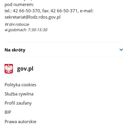
pod numerem:
tel.: 42 66-50-370, fax: 42 66-50-371, e-mail:
sekretariat@lodz.rdos.gov.pl
W dni robocze
w godzinach: 7:30-15:30
Na skróty
stopka
Strona
gov.pl
gov.pl
główna
gov.pl
Polityka cookies
Służba cywilna
Profil zaufany
BIP
Prawa autorskie