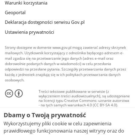
Warunki korzystania
Geoportal
Deklaracja dostępności serwisu Gov.pl
Ustawienia prywatności
Strony dostępne w domenie www.gov.pl mogą zawierać adresy skrzynek
mailowych. Użytkownik korzystający z odnośnika będącego adresem e-
mail zgadza się na przetwarzanie jego danych (adres e-mail oraz
dobrowolnie podanych danych w wiadomości) w celu przesłania
odpowiedzi na przesłane pytania. Szczegóły przetwarzania danych przez
każdą z jednostek znajdują się w ich politykach przetwarzania danych
osobowych.
Treści tekstowe publikowane w serwisie (z
wyłączeniem treści audiowizualnych), są udostępniane
na licencji typu Creative Commons: uznanie autorstwa
- na tych samych warunkach 4.0 (CC BY-SA 4.0).
Materiały audiowizualne, w tym zdjęcia, materiały
Dbamy o Twoją prywatność
audio i wideo, są udostępniane na licencji typu
Creative Commons: uznanie autorstwa użycie
Wykorzystujemy pliki cookie w celu zapewnienia
niekomercyjne - bez utworów zależnych 4.0 (CC BY-
NC-ND 4.0), o ile nie jest to stwierdzone inaczej.
prawidłowego funkcjonowania naszej witryny oraz do