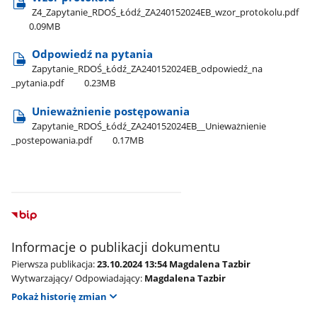
Z4​_Zapytanie​_RDOŚ​_Łódź​_ZA240152024EB​_wzor​_protokolu.pdf
0.09MB
Odpowiedź na pytania
Zapytanie​_RDOŚ​_Łódź​_ZA240152024EB​_odpowiedź​_na​
_pytania.pdf
0.23MB
Unieważnienie postępowania
Zapytanie​_RDOŚ​_Łódź​_ZA240152024EB​_​_Unieważnienie​
_postepowania.pdf
0.17MB
Informacje o publikacji dokumentu
Pierwsza publikacja:
23.10.2024 13:54 Magdalena Tazbir
Wytwarzający/ Odpowiadający:
Magdalena Tazbir
Pokaż historię zmian