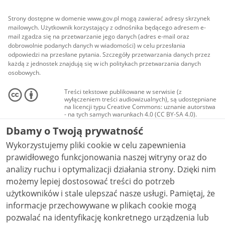
Strony dostępne w domenie www.gov.pl mogą zawierać adresy skrzynek
mailowych. Użytkownik korzystający z odnośnika będącego adresem e-
mail zgadza się na przetwarzanie jego danych (adres e-mail oraz
dobrowolnie podanych danych w wiadomości) w celu przesłania
odpowiedzi na przesłane pytania. Szczegóły przetwarzania danych przez
każdą z jednostek znajdują się w ich politykach przetwarzania danych
osobowych.
Treści tekstowe publikowane w serwisie (z
wyłączeniem treści audiowizualnych), są udostępniane
na licencji typu Creative Commons: uznanie autorstwa
- na tych samych warunkach 4.0 (CC BY-SA 4.0).
Materiały audiowizualne, w tym zdjęcia, materiały
Dbamy o Twoją prywatność
audio i wideo, są udostępniane na licencji typu
Creative Commons: uznanie autorstwa użycie
Wykorzystujemy pliki cookie w celu zapewnienia
niekomercyjne - bez utworów zależnych 4.0 (CC BY-
NC-ND 4.0), o ile nie jest to stwierdzone inaczej.
prawidłowego funkcjonowania naszej witryny oraz do
analizy ruchu i optymalizacji działania strony. Dzięki nim
możemy lepiej dostosować treści do potrzeb
użytkowników i stale ulepszać nasze usługi. Pamiętaj, że
informacje przechowywane w plikach cookie mogą
pozwalać na identyfikację konkretnego urządzenia lub