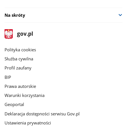
Na skróty
stopka
Strona
gov.pl
gov.pl
główna
gov.pl
Polityka cookies
Służba cywilna
Profil zaufany
BIP
Prawa autorskie
Warunki korzystania
Geoportal
Deklaracja dostępności serwisu Gov.pl
Ustawienia prywatności