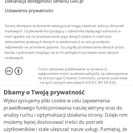
Deklaracja dostępności serwisu Gov.pl
Ustawienia prywatności
Strony dostępne w domenie www.gov.pl mogą zawierać adresy skrzynek
mailowych. Użytkownik korzystający z odnośnika będącego adresem e-
mail zgadza się na przetwarzanie jego danych (adres e-mail oraz
dobrowolnie podanych danych w wiadomości) w celu przesłania
odpowiedzi na przesłane pytania. Szczegóły przetwarzania danych przez
każdą z jednostek znajdują się w ich politykach przetwarzania danych
osobowych.
Treści tekstowe publikowane w serwisie (z
wyłączeniem treści audiowizualnych), są udostępniane
na licencji typu Creative Commons: uznanie autorstwa
- na tych samych warunkach 4.0 (CC BY-SA 4.0).
Materiały audiowizualne, w tym zdjęcia, materiały
Dbamy o Twoją prywatność
audio i wideo, są udostępniane na licencji typu
Creative Commons: uznanie autorstwa użycie
Wykorzystujemy pliki cookie w celu zapewnienia
niekomercyjne - bez utworów zależnych 4.0 (CC BY-
NC-ND 4.0), o ile nie jest to stwierdzone inaczej.
prawidłowego funkcjonowania naszej witryny oraz do
analizy ruchu i optymalizacji działania strony. Dzięki nim
możemy lepiej dostosować treści do potrzeb
użytkowników i stale ulepszać nasze usługi. Pamiętaj, że