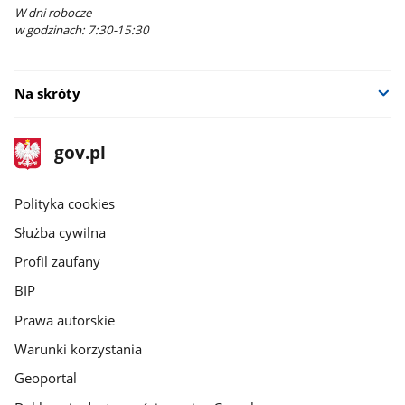
W dni robocze
w godzinach: 7:30-15:30
Na skróty
stopka
Strona
gov.pl
gov.pl
główna
gov.pl
Polityka cookies
Służba cywilna
Profil zaufany
BIP
Prawa autorskie
Warunki korzystania
Geoportal