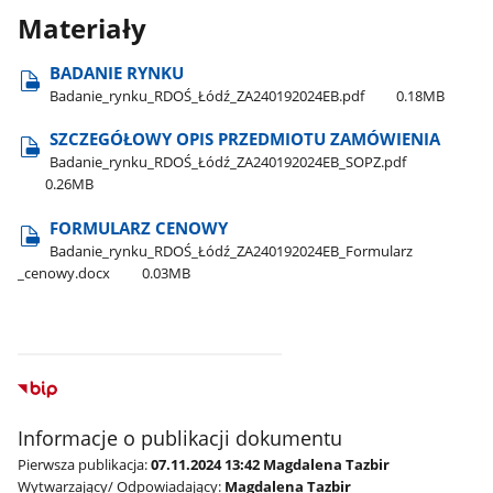
Materiały
BADANIE RYNKU
Badanie​_rynku​_RDOŚ​_Łódź​_ZA240192024EB.pdf
0.18MB
SZCZEGÓŁOWY OPIS PRZEDMIOTU ZAMÓWIENIA
Badanie​_rynku​_RDOŚ​_Łódź​_ZA240192024EB​_SOPZ.pdf
0.26MB
FORMULARZ CENOWY
Badanie​_rynku​_RDOŚ​_Łódź​_ZA240192024EB​_Formularz​
_cenowy.docx
0.03MB
Informacje o publikacji dokumentu
Pierwsza publikacja:
07.11.2024 13:42 Magdalena Tazbir
Wytwarzający/ Odpowiadający:
Magdalena Tazbir