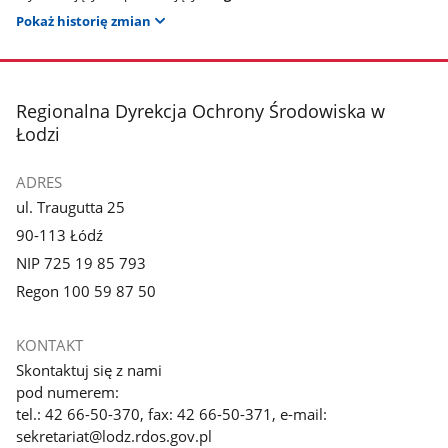
Pokaż historię zmian
stopka
Regionalna Dyrekcja Ochrony Środowiska w
Łodzi
ADRES
ul. Traugutta 25
90-113 Łódź
NIP 725 19 85 793
Regon 100 59 87 50
KONTAKT
Skontaktuj się z nami
pod numerem:
tel.: 42 66-50-370, fax: 42 66-50-371, e-mail:
sekretariat@lodz.rdos.gov.pl