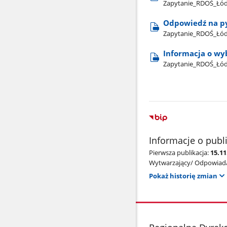
Zapytanie​_RDOŚ​_Łó
Odpowiedź na p
Zapytanie​_RDOŚ​_Łó
Informacja o wy
Zapytanie​_RDOŚ​_Łód
Informacje o publ
Pierwsza publikacja:
15.11
Wytwarzający/ Odpowiada
Pokaż historię zmian