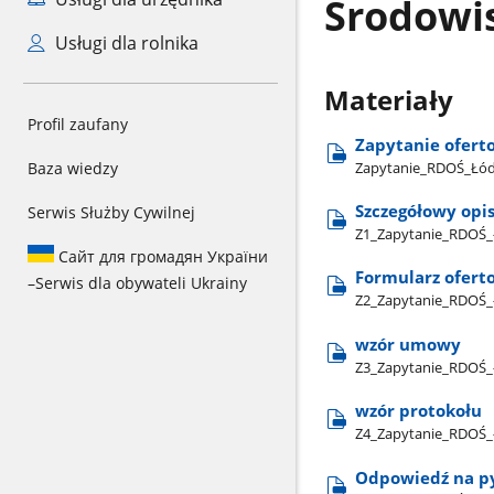
Środowi
Usługi dla rolnika
Materiały
Profil zaufany
Zapytanie ofert
Zapytanie​_RDOŚ​_Łód
Baza wiedzy
Szczegółowy opi
Serwis Służby Cywilnej
Z1​_Zapytanie​_RDOŚ​
Сайт для громадян України
Formularz ofert
–
Serwis dla obywateli Ukrainy
Z2​_Zapytanie​_RDOŚ​
wzór umowy
Z3​_Zapytanie​_RDOŚ
wzór protokołu
Z4​_Zapytanie​_RDOŚ​
Odpowiedź na p