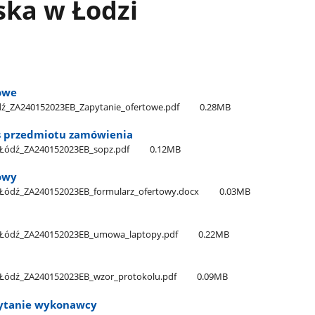
ska w Łodzi
owe
ź​_ZA240152023EB​_Zapytanie​_ofertowe.pdf
0.28MB
s przedmiotu zamówienia
_Łódź​_ZA240152023EB​_sopz.pdf
0.12MB
owy
_Łódź​_ZA240152023EB​_formularz​_ofertowy.docx
0.03MB
​_Łódź​_ZA240152023EB​_umowa​_laptopy.pdf
0.22MB
_Łódź​_ZA240152023EB​_wzor​_protokolu.pdf
0.09MB
ytanie wykonawcy