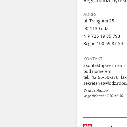
stopka
Regionalna Dyrek
ADRES
ul. Traugutta 25
90-113 Łódź
NIP 725 19 85 793
Regon 100 59 87 50
KONTAKT
Skontaktuj się z nami
pod numerem:
tel.: 42 66-50-370, fa
sekretariat@lodz.rdos.
W dni robocze
w godzinach: 7:30-15:30
stopka