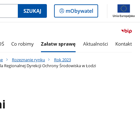
Logowanie
SZUKAJ
mObywatel
do
panelu
OŚ
Co robimy
Załatw sprawę
Aktualności
Kontakt
ne
Rozeznanie rynku
Rok 2023
la Regionalnej Dyrekcji Ochrony Środowiska w Łodzi
i