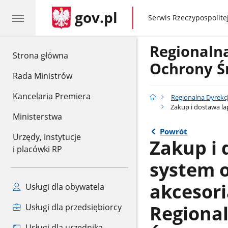
gov.pl
gov.pl
Serwis Rzeczypospolitej
Regionaln
gov.pl
Strona główna
Ochrony Ś
Rada Ministrów
Kancelaria Premiera
Regionalna Dyrekc
Zakup i dostawa la
Ministerstwa
Powrót
Urzędy, instytucje
Zakup i
i placówki RP
system 
akcesori
Usługi dla obywatela
Regional
Usługi dla przedsiębiorcy
Usługi dla urzędnika