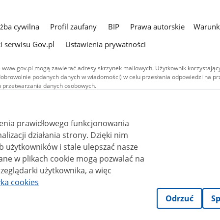
użba cywilna
Profil zaufany
BIP
Prawa autorskie
Warunki
i serwisu Gov.pl
Ustawienia prywatności
 www.gov.pl mogą zawierać adresy skrzynek mailowych. Użytkownik korzystający
dobrowolnie podanych danych w wiadomości) w celu przesłania odpowiedzi na prz
ach przetwarzania danych osobowych.
we publikowane w serwisie (z wyłączeniem treści audiowizualnych), są
 na licencji typu Creative Commons: uznanie autorstwa - na tych samych
 (CC BY-SA 4.0). Materiały audiowizualne, w tym zdjęcia, materiały audio i wideo
ienia prawidłowego funkcjonowania
ane na licencji typu Creative Commons: uznanie autorstwa użycie niekomercyjne 
ależnych 4.0 (CC BY-NC-ND 4.0), o ile nie jest to stwierdzone inaczej.
i działania strony. Dzięki nim
 użytkowników i stale ulepszać nasze
zeglądarki użytkownika, a więc
yka cookies
Odrzuć
Sp