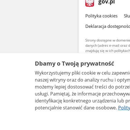
Strona
gov.pl
gov.pl
główna
gov.pl
Polityka cookies
Sł
Deklaracja dostępnośc
Strony dostępne w domenie
danych (adres e-mail oraz 
znajdują się w ich polityk
Treści teksto
Dbamy o Twoją prywatność
udostępniane
warunkach 4.0
Wykorzystujemy pliki cookie w celu zapewn
są udostępni
bez utworów z
naszej witryny oraz do analizy ruchu i optymalizacj
możemy lepiej dostosować treści do potrzeb
usługi. Pamiętaj, że informacje przechowywane w plikach cookie mogą pozwalać na
identyfikację konkretnego urządzenia lub pr
potencjalnie stanowić dane osobowe.
Polit