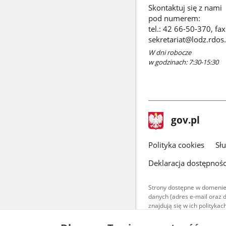
Skontaktuj się z nami
pod numerem:
tel.: 42 66-50-370, fa
sekretariat@lodz.rdos.
W dni robocze
w godzinach: 7:30-15:30
stopka
Strona
gov.pl
gov.pl
główna
gov.pl
Polityka cookies
Sł
Deklaracja dostępnośc
Strony dostępne w domenie
danych (adres e-mail oraz 
znajdują się w ich polityk
Treści teksto