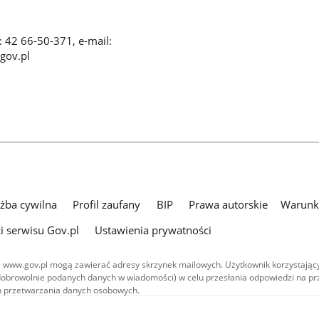
x: 42 66-50-371, e-mail:
gov.pl
użba cywilna
Profil zaufany
BIP
Prawa autorskie
Warunki
i serwisu Gov.pl
Ustawienia prywatności
 www.gov.pl mogą zawierać adresy skrzynek mailowych. Użytkownik korzystający
dobrowolnie podanych danych w wiadomości) w celu przesłania odpowiedzi na prz
ach przetwarzania danych osobowych.
we publikowane w serwisie (z wyłączeniem treści audiowizualnych), są