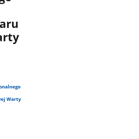
zaru
arty
ionalnego
wej Warty