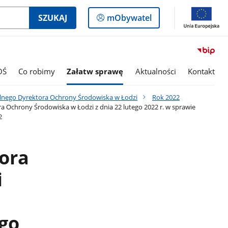
Logowanie
SZUKAJ
mObywatel
do
panelu
OŚ
Co robimy
Załatw sprawę
Aktualności
Kontakt
lnego Dyrektora Ochrony Środowiska w Łodzi
Rok 2022
 Ochrony Środowiska w Łodzi z dnia 22 lutego 2022 r. w sprawie
2
ora
i
ego