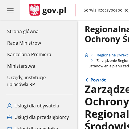
gov.pl
gov.pl
Serwis Rzeczypospolitej
Regionaln
gov.pl
Strona główna
Ochrony Ś
Rada Ministrów
Kancelaria Premiera
Regionalna Dyrekc
Zarządzenie Region
Ministerstwa
ustanowienia planu za
Urzędy, instytucje
Powrót
i placówki RP
Zarządz
Ochrony
Usługi dla obywatela
Regiona
Usługi dla przedsiębiorcy
Środowis
Usługi dla urzędnika