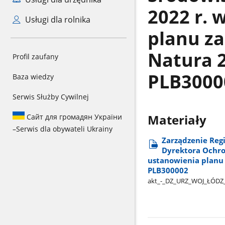
2022 r. 
Usługi dla rolnika
planu z
Natura 
Profil zaufany
PLB3000
Baza wiedzy
Serwis Służby Cywilnej
Сайт для громадян України
Materiały
–
Serwis dla obywateli Ukrainy
Zarządzenie Reg
Dyrektora Ochron
ustanowienia planu
PLB300002
akt​_-​_DZ​_URZ​_WOJ​_ŁÓDZ