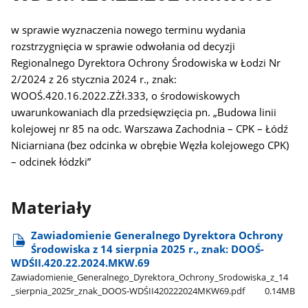
w sprawie wyznaczenia nowego terminu wydania
rozstrzygnięcia w sprawie odwołania od decyzji
Regionalnego Dyrektora Ochrony Środowiska w Łodzi Nr
2/2024 z 26 stycznia 2024 r., znak:
WOOŚ.420.16.2022.ZŻł.333, o środowiskowych
uwarunkowaniach dla przedsięwzięcia pn. „Budowa linii
kolejowej nr 85 na odc. Warszawa Zachodnia – CPK – Łódź
Niciarniana (bez odcinka w obrębie Węzła kolejowego CPK)
– odcinek łódzki”
Materiały
Zawiadomienie Generalnego Dyrektora Ochrony
Środowiska z 14 sierpnia 2025 r., znak: DOOŚ-
WDŚII.420.22.2024.MKW.69
Zawiadomienie​_Generalnego​_Dyrektora​_Ochrony​_Srodowiska​_z​_14​
_sierpnia​_2025r​_znak​_DOOS-WDŚII420222024MKW69.pdf
0.14MB