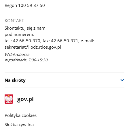
Regon 100 59 87 50
KONTAKT
Skontaktuj się z nami
pod numerem:
tel.: 42 66-50-370, fax: 42 66-50-371, e-mail:
sekretariat@lodz.rdos.gov.pl
W dni robocze
w godzinach: 7:30-15:30
Na skróty
stopka
Strona
gov.pl
gov.pl
główna
gov.pl
Polityka cookies
Służba cywilna