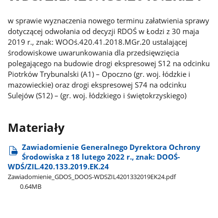
w sprawie wyznaczenia nowego terminu załatwienia sprawy
dotyczącej odwołania od decyzji RDOŚ w Łodzi z 30 maja
2019 r., znak: WOOś.420.41.2018.MGr.20 ustalającej
środowiskowe uwarunkowania dla przedsięwzięcia
polegającego na budowie drogi ekspresowej S12 na odcinku
Piotrków Trybunalski (A1) – Opoczno (gr. woj. łódzkie i
mazowieckie) oraz drogi ekspresowej S74 na odcinku
Sulejów (S12) – (gr. woj. łódzkiego i świętokrzyskiego)
Materiały
Zawiadomienie Generalnego Dyrektora Ochrony
Środowiska z 18 lutego 2022 r., znak: DOOŚ-
WDŚ/ZIL.420.133.2019.EK.24
Zawiadomienie​_GDOS​_DOOS-WDSZIL4201332019EK24.pdf
0.64MB