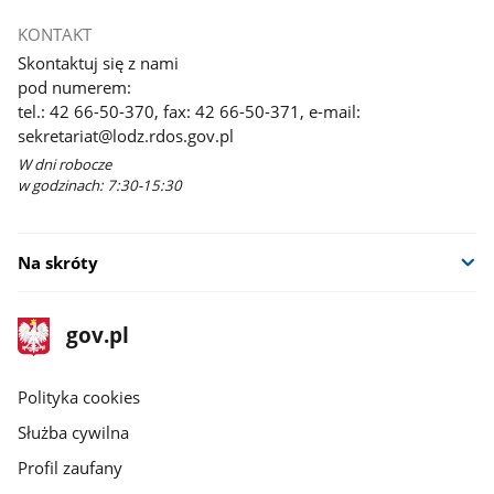
KONTAKT
Skontaktuj się z nami
pod numerem:
tel.: 42 66-50-370, fax: 42 66-50-371, e-mail:
sekretariat@lodz.rdos.gov.pl
W dni robocze
w godzinach: 7:30-15:30
Na skróty
stopka
Strona
gov.pl
gov.pl
główna
gov.pl
Polityka cookies
Służba cywilna
Profil zaufany