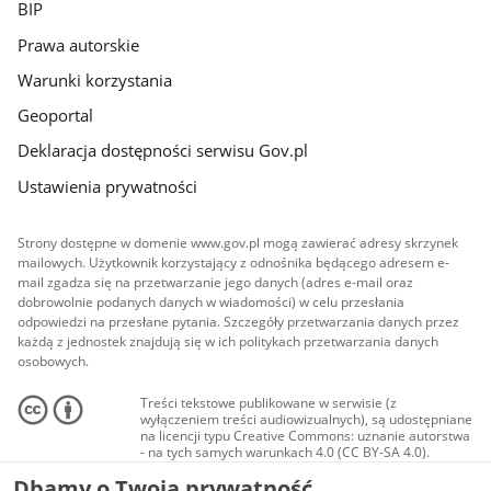
BIP
Prawa autorskie
Warunki korzystania
Geoportal
Deklaracja dostępności serwisu Gov.pl
Ustawienia prywatności
Strony dostępne w domenie www.gov.pl mogą zawierać adresy skrzynek
mailowych. Użytkownik korzystający z odnośnika będącego adresem e-
mail zgadza się na przetwarzanie jego danych (adres e-mail oraz
dobrowolnie podanych danych w wiadomości) w celu przesłania
odpowiedzi na przesłane pytania. Szczegóły przetwarzania danych przez
każdą z jednostek znajdują się w ich politykach przetwarzania danych
osobowych.
Treści tekstowe publikowane w serwisie (z
wyłączeniem treści audiowizualnych), są udostępniane
na licencji typu Creative Commons: uznanie autorstwa
- na tych samych warunkach 4.0 (CC BY-SA 4.0).
Materiały audiowizualne, w tym zdjęcia, materiały
Dbamy o Twoją prywatność
audio i wideo, są udostępniane na licencji typu