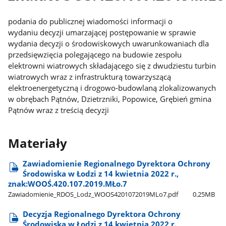
podania do publicznej wiadomości informacji o
wydaniu
decyzji umarzającej postępowanie w sprawie
wydania decyzji o środowiskowych uwarunkowaniach dla
przedsięwzięcia polegającego na budowie zespołu
elektrowni wiatrowych składającego się z dwudziestu turbin
wiatrowych wraz z infrastrukturą towarzyszącą
elektroenergetyczną i drogowo-budowlaną zlokalizowanych
w obrębach Pątnów, Dzietrzniki, Popowice, Grębień gmina
Pątnów wraz z treścią decyzji
Materiały
Zawiadomienie Regionalnego Dyrektora Ochrony
Środowiska w Łodzi z 14 kwietnia 2022 r.,
znak:WOOŚ.420.107.2019.MŁo.7
Zawiadomienie​_RDOS​_Lodz​_WOOS4201072019MLo7.pdf
0.25MB
Decyzja Regionalnego Dyrektora Ochrony
Środowiska w Łodzi z 14 kwietnia 2022 r.,