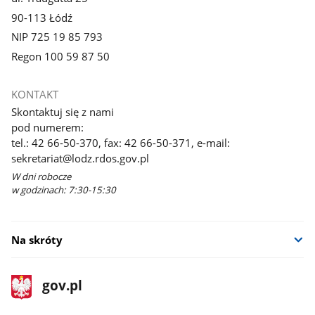
90-113 Łódź
NIP 725 19 85 793
Regon 100 59 87 50
KONTAKT
Skontaktuj się z nami
pod numerem:
tel.: 42 66-50-370, fax: 42 66-50-371, e-mail:
sekretariat@lodz.rdos.gov.pl
W dni robocze
w godzinach: 7:30-15:30
Na skróty
stopka
Strona
gov.pl
gov.pl
główna