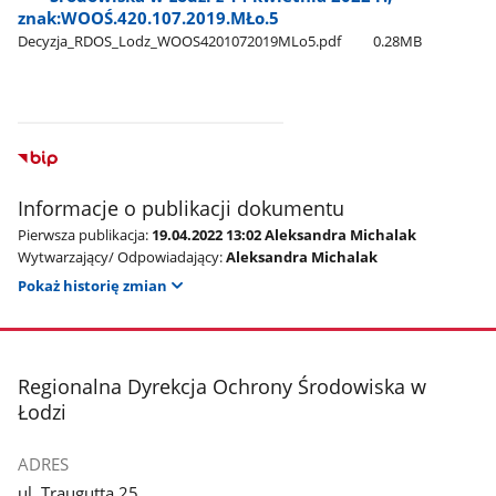
znak:WOOŚ.420.107.2019.MŁo.5
Decyzja​_RDOS​_Lodz​_WOOS4201072019MLo5.pdf
0.28MB
Informacje o publikacji dokumentu
Pierwsza publikacja:
19.04.2022 13:02 Aleksandra Michalak
Wytwarzający/ Odpowiadający:
Aleksandra Michalak
Pokaż historię zmian
stopka
Regionalna Dyrekcja Ochrony Środowiska w
Łodzi
ADRES
ul. Traugutta 25