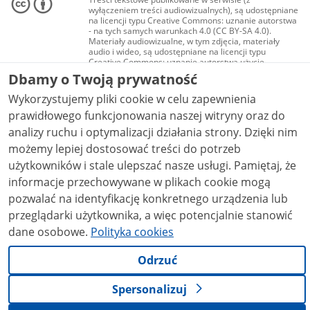
wyłączeniem treści audiowizualnych), są udostępniane
na licencji typu Creative Commons: uznanie autorstwa
- na tych samych warunkach 4.0 (CC BY-SA 4.0).
Materiały audiowizualne, w tym zdjęcia, materiały
audio i wideo, są udostępniane na licencji typu
Creative Commons: uznanie autorstwa użycie
niekomercyjne - bez utworów zależnych 4.0 (CC BY-
Dbamy o Twoją prywatność
NC-ND 4.0), o ile nie jest to stwierdzone inaczej.
Wykorzystujemy pliki cookie w celu zapewnienia
prawidłowego funkcjonowania naszej witryny oraz do
analizy ruchu i optymalizacji działania strony. Dzięki nim
możemy lepiej dostosować treści do potrzeb
użytkowników i stale ulepszać nasze usługi. Pamiętaj, że
informacje przechowywane w plikach cookie mogą
pozwalać na identyfikację konkretnego urządzenia lub
przeglądarki użytkownika, a więc potencjalnie stanowić
dane osobowe.
Polityka cookies
Odrzuć
Spersonalizuj