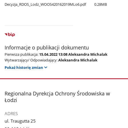
Decyzja​_RDOS​_Lodz​_WOOS420162019MLo6.pdf
0.28MB
Informacje o publikacji dokumentu
Pierwsza publikacja:
15.04.2022 13:08 Aleksandra Michalak
Wytwarzający/ Odpowiadający:
Aleksandra Michalak
Pokaż historię zmian
stopka
Regionalna Dyrekcja Ochrony Środowiska w
Łodzi
ADRES
ul. Traugutta 25