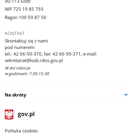
90-113 Łódź
NIP 725 19 85 793
Regon 100 59 87 50
KONTAKT
Skontaktuj się z nami
pod numerem:
tel.: 42 66-50-370, fax: 42 66-50-371, e-mail:
sekretariat@lodz.rdos.gov.pl
W dni robocze
w godzinach: 7:30-15:30
Na skróty
stopka
Strona
gov.pl
gov.pl
główna
gov.pl
Polityka cookies