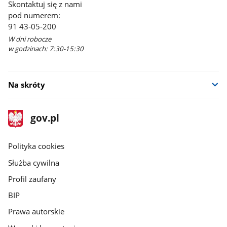
Skontaktuj się z nami
pod numerem:
91 43-05-200
W dni robocze
w godzinach: 7:30-15:30
Na skróty
stopka
Strona
gov.pl
gov.pl
główna
gov.pl
Polityka cookies
Służba cywilna
Profil zaufany
BIP
Prawa autorskie