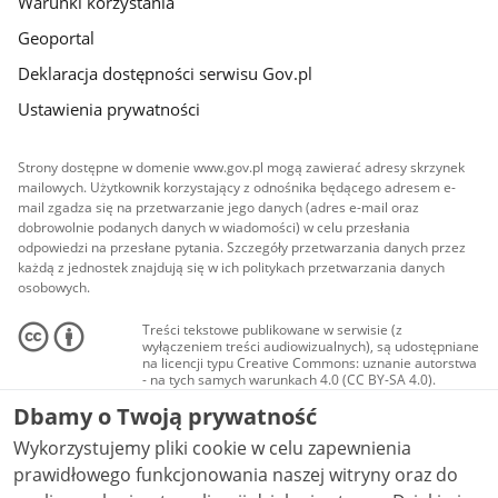
Warunki korzystania
Geoportal
Deklaracja dostępności serwisu Gov.pl
Ustawienia prywatności
Strony dostępne w domenie www.gov.pl mogą zawierać adresy skrzynek
mailowych. Użytkownik korzystający z odnośnika będącego adresem e-
mail zgadza się na przetwarzanie jego danych (adres e-mail oraz
dobrowolnie podanych danych w wiadomości) w celu przesłania
odpowiedzi na przesłane pytania. Szczegóły przetwarzania danych przez
każdą z jednostek znajdują się w ich politykach przetwarzania danych
osobowych.
Treści tekstowe publikowane w serwisie (z
wyłączeniem treści audiowizualnych), są udostępniane
na licencji typu Creative Commons: uznanie autorstwa
- na tych samych warunkach 4.0 (CC BY-SA 4.0).
Materiały audiowizualne, w tym zdjęcia, materiały
Dbamy o Twoją prywatność
audio i wideo, są udostępniane na licencji typu
Creative Commons: uznanie autorstwa użycie
Wykorzystujemy pliki cookie w celu zapewnienia
niekomercyjne - bez utworów zależnych 4.0 (CC BY-
NC-ND 4.0), o ile nie jest to stwierdzone inaczej.
prawidłowego funkcjonowania naszej witryny oraz do